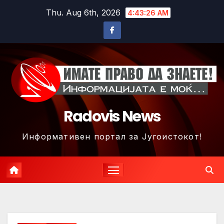
Skip
Thu. Aug 6th, 2026
4:43:29 AM
to
content
Radovis News
Информативен портал за Југоистокот!