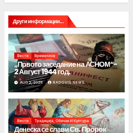
Други информации...
Вести
Времеплов
„Првото заседание на АСНОМ“-
2 Август 1944 год.
AUG 2, 2026
RADOVIS NEWS
Вести
Традиција, Обичаи И Култура
Денеска се слави Св. Пророк