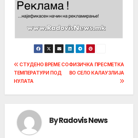
Post
СТУДЕНО ВРЕМЕ СО
ФИЗИЧКА ПРЕСМЕТКА
ТЕМПЕРАТУРИ ПОД
ВО СЕЛО КАЛАУЗЛИЈА
navigation
НУЛАТА
By
Radovis News