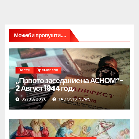
Можеби пропушти....
Вести
Времеплов
„Првото заседание на АСНОМ“-
2 Август 1944 год.
02/08/2026
RADOVIS NEWS