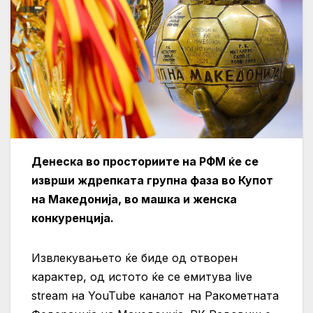
Денеска во просториите на РФМ ќе се
изврши ждрепката групна фаза во Купот
на Македонија, во машка и женска
конкуренција.
Извлекувањето ќе биде од отворен
карактер, од истото ќе се емитува live
stream на YouTube каналот на Ракометната