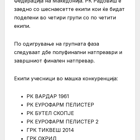
Федерација на Македонија. РК Радовиш е
заедно со шеснаесетте екипи кои ќе бидат
поделени во четири групи со по четити
екипи.
По одигрување на групната фаза
следуваат дбе полуфинални натпреаври и
завршниот финален натпревар.
Екипи учесници во машка конкуренција:
РК ВАРДАР 1961
РК ЕУРОФАРМ ПЕЛИСТЕР
РК БУТЕЛ СКОПЈЕ
РК ЕУРОФАРМ ПЕЛИСТЕР 2
ГРК ТИКВЕШ 2014
ГРК ОХРИД