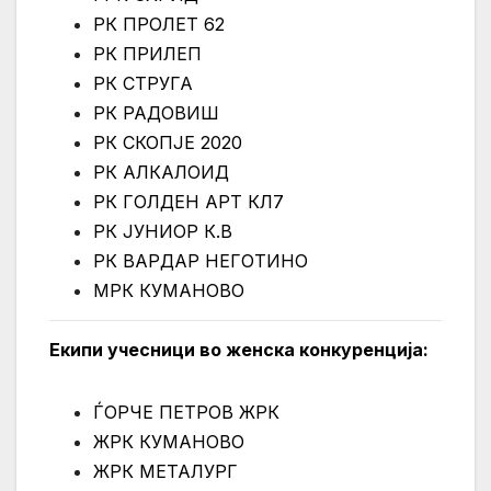
РК ПРОЛЕТ 62
РК ПРИЛЕП
РК СТРУГА
РК РАДОВИШ
РК СКОПЈЕ 2020
РК АЛКАЛОИД
РК ГОЛДЕН АРТ КЛ7
РК ЈУНИОР К.В
РК ВАРДАР НЕГОТИНО
МРК КУМАНОВО
Екипи учесници во женска конкуренција:
ЃОРЧЕ ПЕТРОВ ЖРК
ЖРК КУМАНОВО
ЖРК МЕТАЛУРГ