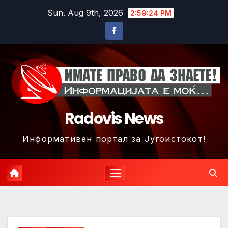
Skip
Sun. Aug 9th, 2026
2:59:27 PM
to
content
Radovis News
Информативен портал за Југоистокот!