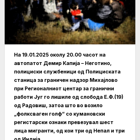
На 19.01.2025 околу 20.00 часот на
автопатот Демир Капија – Неготино,
полициски службеници од Полициската
станица за граничен надзор Михајлово
при Регионалниот центар за гранични
работи Југ го лишиле од слобода Е.Ф.(19)
од Радовиш, затоа што во возило
„фолксваген голф“ со кумановски
регистарски ознаки превезувал шест
лица мигранти, од кои три од Непал и три
од Индија.