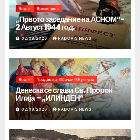
Вести
Времеплов
„Првото заседание на АСНОМ“-
2 Август 1944 год.
02/08/2026
RADOVIS NEWS
Вести
Традиција, Обичаи И Култура
Денеска се слави Св. Пророк
Илија – „ИЛИНДЕН“
02/08/2026
RADOVIS NEWS