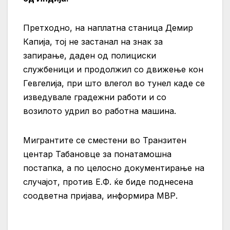
Претходно, на наплатна станица Демир
Капија, тој не застанал на знак за
запирање, даден од полициски
службеници и продолжил со движење кон
Гевгелија, при што влегол во тунел каде се
изведувале градежни работи и со
возилото удрил во работна машина.
Mигрантите се сместени во Транзитен
центар Табановце за понатамошна
постапка, а по целосно документирање на
случајот, против Е.Ф. ќе биде поднесена
соодветна пријава, информира МВР.