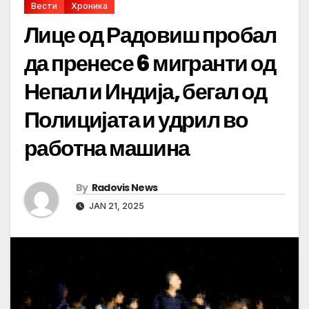
Вести
Хроника
Лице од Радовиш пробал
да пренесе 6 мигранти од
Непал и Индија, бегал од
Полицијата и удрил во
работна машина
By
Radovis News
JAN 21, 2025