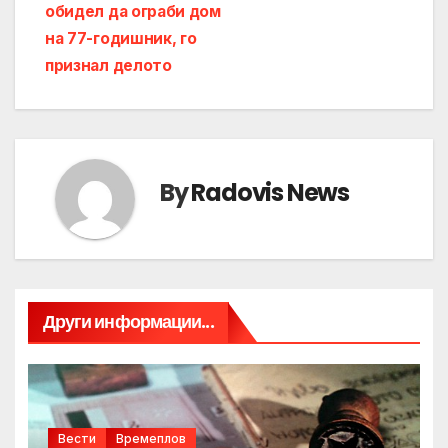
обидел да ограби дом
navigation
на 77-годишник, го
признал делото
By
Radovis News
Други информации...
Вести
Времеплов