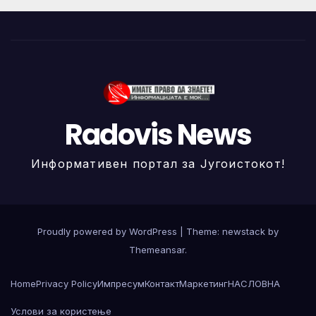
Radovis News
Информативен портал за Југоистокот!
Proudly powered by WordPress
|
Theme: newstack by
Themeansar
.
Home
Privacy Policy
Импресум
Контакт
Маркетинг
НАСЛОВНА
Услови за користење