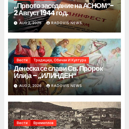
„Првото заседание на АСНОМ“-
2 Август 1944 год.
AUG 2, 2026
RADOVIS NEWS
Вести
Традиција, Обичаи И Култура
Денеска се слави Св. Пророк
Илија – „ИЛИНДЕН“
AUG 2, 2026
RADOVIS NEWS
Вести
Времеплов