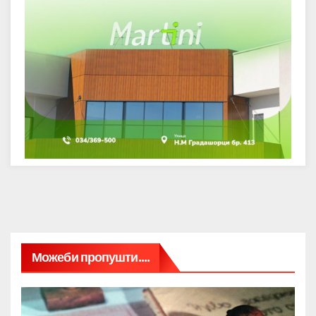
Можеби пропушти....