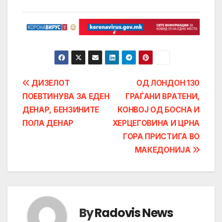
Post
ДИЗЕЛОТ
ОД ЛОНДОН 130
ПОЕВТИНУВА ЗА ЕДЕН
ГРАЃАНИ ВРАТЕНИ,
navigation
ДЕНАР, БЕНЗИНИТЕ
КОНВОЈ ОД БОСНА И
ПОЛА ДЕНАР
ХЕРЦЕГОВИНА И ЦРНА
ГОРА ПРИСТИГА ВО
МАКЕДОНИЈА
By
Radovis News