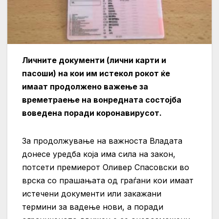
Личните документи (лични карти и
пасоши) на кои им истекол рокот ќе
имаат продолжено важење за
времетраење на вонредната состојба
воведена поради коронавирусот.
За продолжување на важноста Владата
донесе уредба која има сила на закон,
потсети премиерот Оливер Спасовски во
врска со прашањата од граѓани кои имаат
истечени документи или закажани
термини за вадење нови, а поради