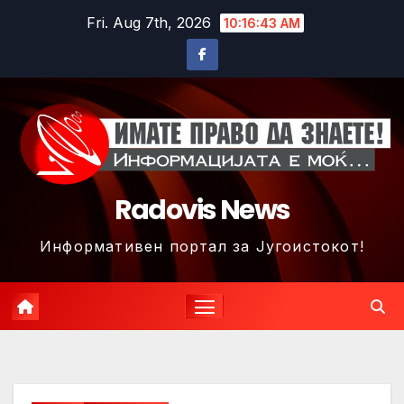
Skip
Fri. Aug 7th, 2026
10:16:46 AM
to
content
Radovis News
Информативен портал за Југоистокот!