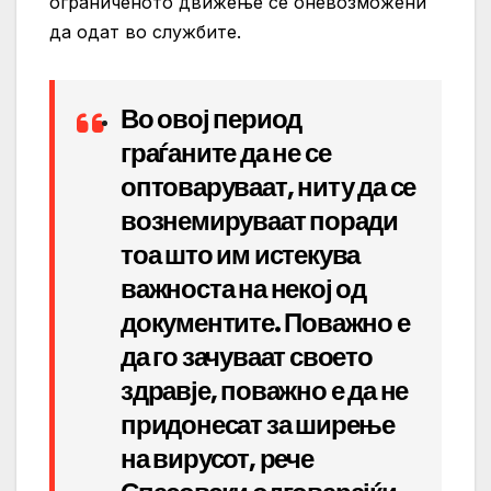
ограниченото движење се оневозможени
да одат во службите.
Во овој период
граѓаните да не се
оптоваруваат, ниту да се
вознемируваат поради
тоа што им истекува
важноста на некој од
документите. Поважно е
да го зачуваат своето
здравје, поважно е да не
придонесат за ширење
на вирусот, рече