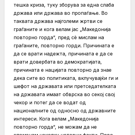
тешка криза, туку зборува за една слаба
држава или држава во пропаѓање. Во
таквата држава најголеми жртви се
граѓаните и кога велам јас „Македонија
повторно горда“, пред сè мислам на
граѓаните, повторно горди. Причината е
да се врати надежта, причината е да се
врати довербата во демократијата,
причината е нацијата повторно да знае
дека сите во политиката, вклучувајќи ги и
шефот на државата или претседателката
на државата имаат обврска во секој свој
чекор и потег да се водат од
националните од односно од државните
интереси. Кога велам „Македонија
повторно горда“, не можам да не