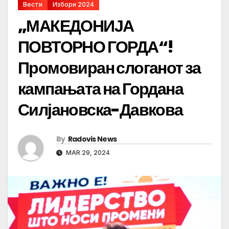
Вести
Избори 2024
„МАКЕДОНИЈА
ПОВТОРНО ГОРДА“!
Промовиран слоганот за
кампањата на Гордана
Силјановска-Давкова
By
Radovis News
MAR 29, 2024