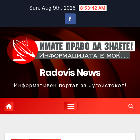
Skip
Sun. Aug 9th, 2026
8:53:45 AM
to
content
Radovis News
Информативен портал за Југоистокот!