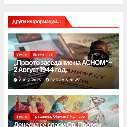
Други информации...
Вести
Времеплов
„Првото заседание на АСНОМ“-
2 Август 1944 год.
AUG 2, 2026
RADOVIS NEWS
Вести
Традиција, Обичаи И Култура
Денеска се слави Св. Пророк