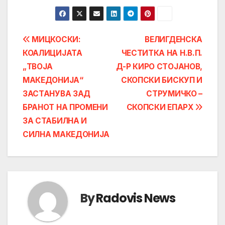
Post
МИЦКОСКИ:
ВЕЛИГДЕНСКА
КОАЛИЦИЈАТА
ЧЕСТИТКА НА Н.В.П.
navigation
„ТВОЈА
Д-Р КИРО СТОЈАНОВ,
МАКЕДОНИЈА“
СКОПСКИ БИСКУП И
ЗАСТАНУВА ЗАД
СТРУМИЧКО –
БРАНОТ НА ПРОМЕНИ
СКОПСКИ ЕПАРХ
ЗА СТАБИЛНА И
СИЛНА МАКЕДОНИЈА
By
Radovis News