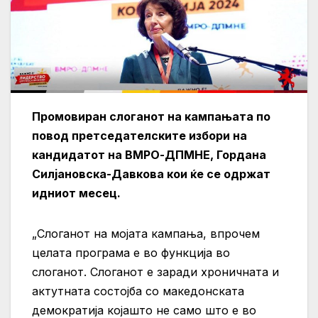
Промовиран слоганот на кампањата по
повод претседателските избори на
кандидатот на ВМРО-ДПМНЕ, Гордана
Силјановска-Давкова кои ќе се одржат
идниот месец.
„Слоганот на мојата кампања, впрочем
целата програма е во функција во
слоганот. Слоганот е заради хроничната и
актутната состојба со македонската
демократија којашто не само што е во