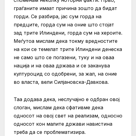
споменам неколку ноторни факти. Прво,
граѓаните
имаат причина зошто да бидат
горди. Се разбира, јас сум горда на
предците, горда сум на оние што стојат
зад трите Илиндени, горда сум на хероите.
Меѓутоа мислам дека токму вредностите
на кои се темелат трите Илиндени денеска
не само што се погазени, туку и на оваа
нација и на оваа држава и се заканува
културоцид со одобрени, за жал, на оние
во власта, вели Силјановска-Давкова.
Таа додава дека, неслучајно е одбран овој
слоган, мислам дека сфативме дека
односот на овој свет на реализам, односно
односот кон малите држави навистина
треба да се проблематизира.