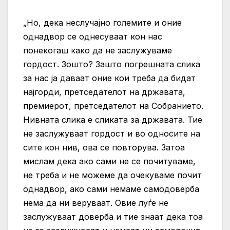
„Но, дека неслучајно големите и оние
однадвор се однесуваат кон нас
понекогаш како да не заслужуваме
гордост. Зошто? Зашто погрешната слика
за нас ја даваат оние кои треба да бидат
најгорди, претседателот на државата,
премиерот, претседателот на Собранието.
Нивната слика е сликата за државата. Тие
не заслужуваат гордост и во односите на
сите кон нив, ова се повторува. Затоа
мислам дека ако сами не се почитуваме,
не треба и не можеме да очекуваме почит
однадвор, ако сами немаме самодоверба
нема да ни веруваат. Овие луѓе не
заслужуваат доверба и тие знаат дека тоа