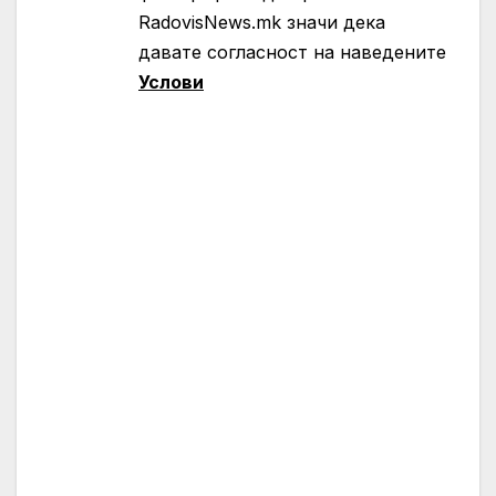
RadovisNews.mk значи дека
давате согласност на нaведените
Услови