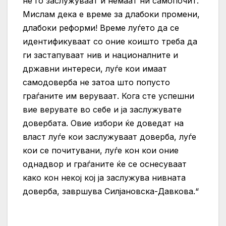
не го заслужуваат и немаат ни самопочит.
Мислам дека е време за длабоки промени,
длабоки реформи! Време луѓето да се
идентификуваат со оние коишто треба да
ги застапуваат нив и националните и
државни интереси, луѓе кои имаат
самодоверба не затоа што попусто
граѓаните им веруваат. Кога сте успешни
вие верувате во себе и ја заслужувате
довербата. Овие избори ќе доведат на
власт луѓе кои заслужуваат доверба, луѓе
кои се почитувани, луѓе кон кои оние
однадвор и граѓаните ќе се оснесуваат
како кон некој кој ја заслужува нивната
доверба, завршува Силјановска-Давкова.“