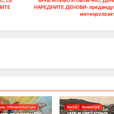
С, СЕ
ВРНЕЖЛИВО И ОБЛАЧНО, ДЕН
НИТЕ
НАРЕДНИТЕ ДЕНОВИ- предвиду
метеоролози
ија, Обичаи И Култура
Вести
Времеплов