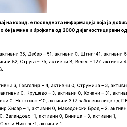
ај на ковид, е последната информација која ја доби
о ќе ја мине и бројката од 2000 дијагностицирани о
 активни 35, Дебар – 51, активни 0, Штип-41, активни 6
вни 82, Струга – 75, активни 8, Велес – 127, активни 4
8.
ивни 3, Гевгелија – 4, активни 0, Струмица – 3, активн
активни 0, Крушево – 3, активни 0, Кочани – 31, актив
вни 0, Неготино -10, активни 3 (7 заболени лица од П
ир Хисар – 1, активни 0, Македонски Брод – 2, активн
0, Валандово -1, активни 0, Виница – 3, активни 1,
 Свети Николе-1, активни 1.