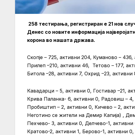
258 тестирања, регистриран е 21 нов случ
Денес со новите информација најверојатн
корона во нашата држава.
Скопје – 725, активни 204, Куманово – 436,
Прилеп –210, активни 46, Тетово – 177, акти
Битола –28, активни 7, Охрид –23, активни 
Кавадарци – 5, активни 0, Гостивар –21, акт
Крива Паланка- 6, активни 0, Радовиш – 4, 
Пробиштип – 2, активни 0, Кичево – 2, акти
Неготино се жители на Демир Капија) , Дем
Пехчево- 3, активни 0, Делчево-1, активни 
Кратово-2, активни 1, Берово-1, активни 0,