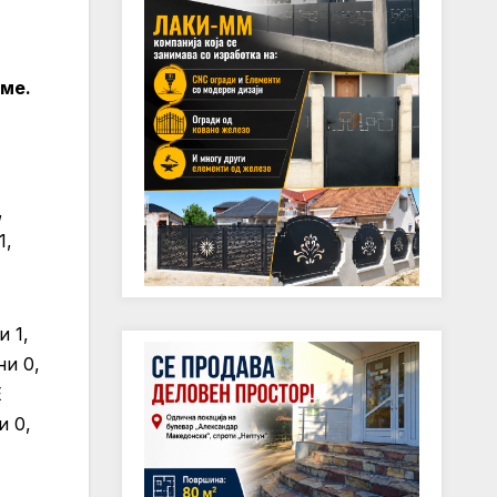
вме.
д
,
1,
и 1,
ни 0,
Е
и 0,