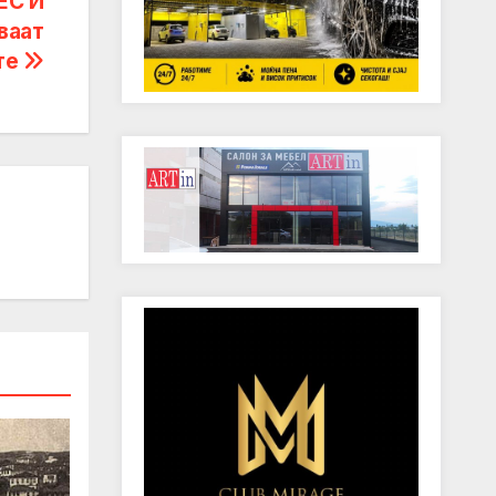
ЕС И
ваат
те