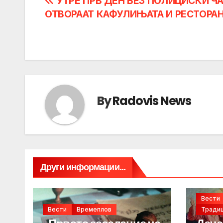
Post
УТРЕ ПРВ ДЕН БЕЗ ПОЛИЦИСКИ ЧА
ОТВОРААТ КАФУЛИЊАТА И РЕСТОРА
navigation
By
Radovis News
Други информации...
Вести
Вести
Времеплов
Традиц