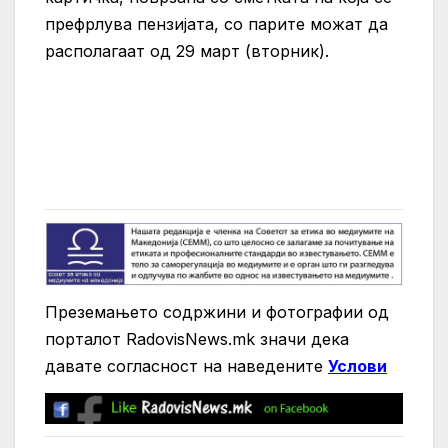
префрлува пензијата, со парите можат да
располагаат од 29 март (вторник).
Преземањето содржини и фотографии од
порталот RadovisNews.mk значи дека
давате согласност на нaведените
Услови