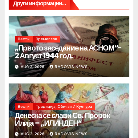
Други информации...
Вести
Времеплов
„Првото заседание на АСНОМ“-
2 Август 1944 год.
AUG 2, 2026
RADOVIS NEWS
Вести
Традиција, Обичаи И Култура
Денеска се слави Св. Пророк
Илија – „ИЛИНДЕН“
AUG 2, 2026
RADOVIS NEWS