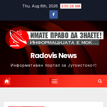
Skip
Thu. Aug 6th, 2026
3:55:31 AM
to
content
Radovis News
Информативен портал за Југоистокот!