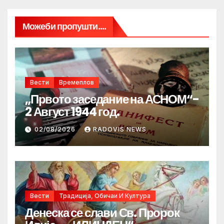
Можеби пропушти....
Вести
Времеплов
„Првото заседание на АСНОМ“-
2 Август 1944 год.
02/08/2026
RADOVIS NEWS
Вести
Традиција, Обичаи И Култура
Денеска се слави Св. Пророк