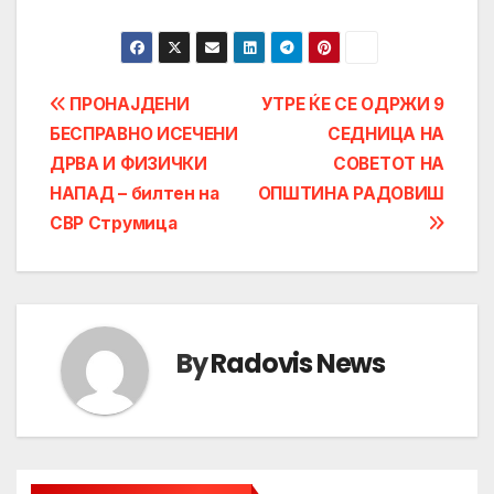
Post
ПРОНАЈДЕНИ
УТРЕ ЌЕ СЕ ОДРЖИ 9
БЕСПРАВНО ИСЕЧЕНИ
СЕДНИЦА НА
navigation
ДРВА И ФИЗИЧКИ
СОВЕТОТ НА
НАПАД – билтен на
ОПШТИНА РАДОВИШ
СВР Струмица
By
Radovis News