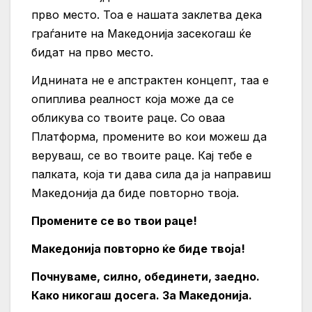
прво место. Тоа е нашата заклетва дека
граѓаните на Македонија засекогаш ќе
бидат на прво место.
Иднината не е апстрактен концепт, таа е
опиплива реалност која може да се
обликува со твоите раце. Со оваа
Платформа, промените во кои можеш да
веруваш, се во твоите раце. Кај тебе е
палката, која ти дава сила да ја направиш
Македонија да биде повторно твоја.
Промените се во твои раце!
Македонија повторно ќе биде твоја!
Почнуваме, силно, обединети, заедно.
Како никогаш досега. За Македонија.