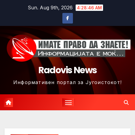
Skip
Sun. Aug 9th, 2026
4:28:47 AM
to
content
Radovis News
Информативен портал за Југоистокот!