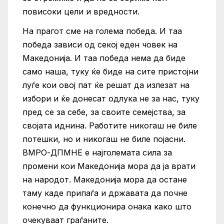
повисоки цели и вредности.
На прагот сме на голема победа. И таа
победа зависи од секој еден човек на
Македонија. И таа победа нема да биде
само наша, туку ќе биде на сите пристојни
луѓе кои овој пат ќе решат да излезат на
избори и ќе донесат одлука не за нас, туку
пред се за себе, за своите семејства, за
својата иднина. Работите никогаш не биле
потешки, но и никогаш не биле појасни.
ВМРО-ДПМНЕ е најголемата сила за
промени кои Македонија мора да ја врати
на народот. Македонија мора да остане
таму каде припаѓа и државата да почне
конечно да функционира онака како што
очекуваат граѓаните.