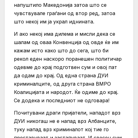
напуштило Македонија затоа што се
чувствувале граѓани од втор ред, затоа
што некој им ја украл иднината.
И ако некој има дилема и мисли дека се
шалам од оваа Конвенција од овде ќе им
кажам исто како што до сега, што би
рекол еден наскоро поранешен политичар
одевме до крај подготвен сум и овој пат
да одам до крај. Од една страна ДУИ
криминалците, од друга страна ВМРО
Коалицијата и народот. Ќе одиме до крај.
Се додека и последниот не одговара!
Почитувани драги пријатели, нападот врз
ДУИ никогаш не е напад врз Албанците,
туку напад врз криминалот кој тие го
преставуваат и застапуваат. И свесен сум