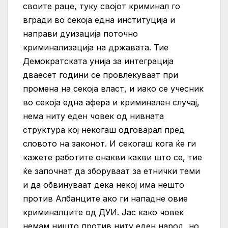
своите раце, туку својот криминал го
вгради во секоја една институција и
направи дуизација поточно
криминализација на државата. Тие
Демократската унија за интеграција
дваесет години се провлекуваат при
промена на секоја власт, и иако се учесник
во секоја една афера и криминален случај,
нема ниту еден човек од нивната
структура кој некогаш одговарал пред
словото на законот. И секогаш кога ќе ги
кажете работите онакви какви што се, тие
ќе започнат да зборуваат за етнички теми
и да обвинуваат дека некој има нешто
против Албанците ако ги нападне овие
криминалците од ДУИ. Јас како човек
немам ништо против ниту еден народ, но