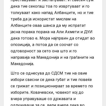
дека тие секогаш тоа го извртуваат и го
толкуваат како напад Албанците, но и тие
треба да ја искористат мислам на
Албанците оваа шанса да му испратат
јасна порака порака на Али Ахмети и ДУИ
дека готово е. Мора најпрвин да отидат во
опозиција, а потоа да се соочат со
одговорност за сето она што и го
направија на Македонија и на граѓаните на
Македонија.
Што се однесува до СДСМ тие на овие
избори свесни се дека губат и тие повеќе
се грижат и позиционираат за времето по
изборите. Ковачевски, човекот кој до
вчера управуваше со државата и
одлучуваше за се, вели вчера дека во