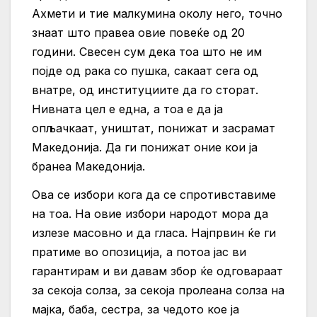
Ахмети и тие малкумина околу него, точно
знаат што правеа овие повеќе од 20
години. Свесен сум дека тоа што не им
појде од рака со пушка, сакаат сега од
внатре, од институциите да го сторат.
Нивната цел е една, а тоа е да ја
опљачкаат, уништат, понижат и засрамат
Македонија. Да ги понижат оние кои ја
бранеа Македонија.
Ова се избори кога да се спротивставиме
на тоа. На овие избори народот мора да
излезе масовно и да гласа. Најпрвин ќе ги
пратиме во опозиција, а потоа јас ви
гарантирам и ви давам збор ќе одговараат
за секоја солза, за секоја пролеана солза на
мајка, баба, сестра, за чедото кое ја