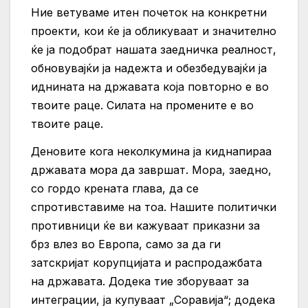
Ние ветуваме итен почеток на конкретни
проекти, кои ќе ја обликуваат и значително
ќе ја подобрат нашата заедничка реалност,
обновувајќи ја надежта и обезбедувајќи ја
иднината на државата која повторно е во
твоите раце. Силата на промените е во
твоите раце.
Деновите кога неколкумина ја киднапираа
државата мора да завршат. Мора, заедно,
со гордо крената глава, да се
спротивставиме на тоа. Нашите политички
противници ќе ви кажуваат приказни за
брз влез во Европа, само за да ги
затскријат корупцијата и распродажбата
на државата. Додека тие зборуваат за
интеграции, ја купуваат „Соравија“; додека