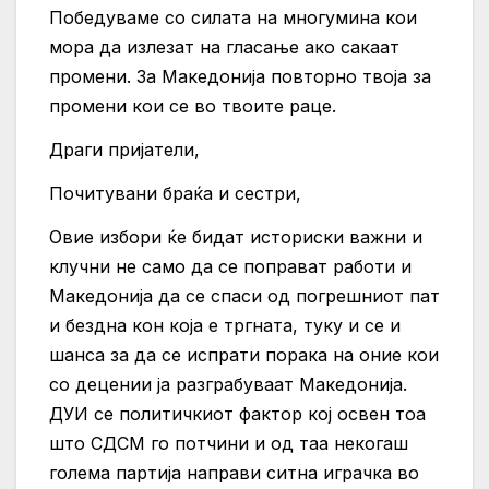
Победуваме со силата на многумина кои
мора да излезат на гласање ако сакаат
промени. За Македонија повторно твоја за
промени кои се во твоите раце.
Драги пријатели,
Почитувани браќа и сестри,
Овие избори ќе бидат историски важни и
клучни не само да се поправат работи и
Македонија да се спаси од погрешниот пат
и бездна кон која е тргната, туку и се и
шанса за да се испрати порака на оние кои
со децении ја разграбуваат Македонија.
ДУИ се политичкиот фактор кој освен тоа
што СДСМ го потчини и од таа некогаш
голема партија направи ситна играчка во