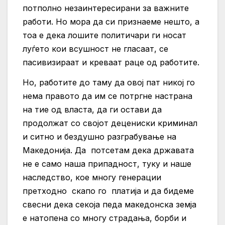
потполно незаинтересирани за важните
работи. Но мора да си признаеме нешто, а
тоа е дека лошите политичари ги носат
луѓето кои всушност не гласаат, се
пасивизираат и креваат раце од работите.
Но, работите до таму да овој пат никој го
нема правото да им се потргне настрана
на тие од власта, да ги остави да
продолжат со својот децениски криминал
и ситно и бездушно разграбување на
Македонија. Да потсетам дека државата
не е само наша припадност, туку и наше
наследство, кое многу генерации
претходно скапо го платија и да бидеме
свесни дека секоја педа македонска земја
е натопена со многу страдања, борби и