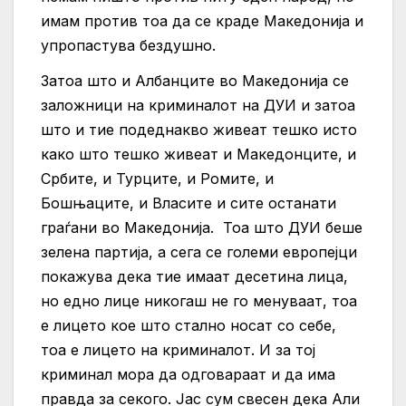
имам против тоа да се краде Македонија и
упропастува бездушно.
Затоа што и Албанците во Македонија се
заложници на криминалот на ДУИ и затоа
што и тие подеднакво живеат тешко исто
како што тешко живеат и Македонците, и
Србите, и Турците, и Ромите, и
Бошњаците, и Власите и сите останати
граѓани во Македонија. Тоа што ДУИ беше
зелена партија, а сега се големи европејци
покажува дека тие имаат десетина лица,
но едно лице никогаш не го менуваат, тоа
е лицето кое што стално носат со себе,
тоа е лицето на криминалот. И за тој
криминал мора да одговараат и да има
правда за секого. Јас сум свесен дека Али