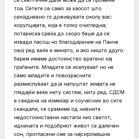
се скептични дали може да се промени
тоа. Сетете се само за хаосот што
секојдневно го доживувате околу вас:
корупцијата, која е толку очигледна;
лотариска среќа до скоро беше да се
извади пасош но благодарение на Панче
овој ред веќе е минато, и ако ништо друго
барем имаме достоинство вратено кај
граѓаните. Младите се иселуваат но не
само младите и повозрасните
размислуваат да ја напуштат земјата не
гледајќи веќе ниту систем, ниту ред. СДСМ
е сведена на измеќар и соучесник во сите
скандали, се срамиме од нивните
недостоинствени настапи низ светот,
иднината и подобриот живот се далечен
сон, прогласени сме за најсиромашна