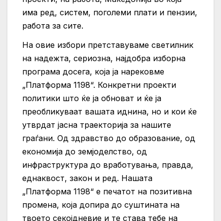
има ред, систем, поголеми плати и пензии,
работа за сите.
На овие избори претставуваме светилник
на надежта, сериозна, најдобра изборна
програма досега, која ја нарековме
„Платформа 1198“. Конкретни проекти
политики што ќе ја обноват и ќе ја
преобликуваат вашата иднина, но и кои ќе
утврдат јасна траекторија за нашите
граѓани. Од здравство до образование, од
економија до земјоделство, од
инфраструктура до вработувања, правда,
еднаквост, закон и ред. Нашата
„Платформа 1198“ е печатот на позитивна
промена, која допира до суштината на
твоето секојдневие и те става тебе на