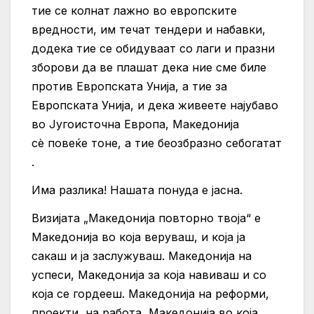
тие се колнат лажно во европските
вредности, им течат тендери и набавки,
додека тие се обидуваат со лаги и празни
зборови да ве плашат дека ние сме биле
против Европската Унија, а тие за
Европската Унија, и дека живеете најубаво
во Југоисточна Европа, Македонија
сѐ повеќе тоне, а тие беозбразно себогатат
.
Има разлика! Нашата понуда е јасна.
Визијата „Македонија повторно твоја“ е
Македонија во која веруваш, и која ја
сакаш и ја заслужуваш. Македонија на
успеси, Македонија за која навиваш и со
која се гордееш. Македонија на реформи,
проекти, на работа, Македонија во која