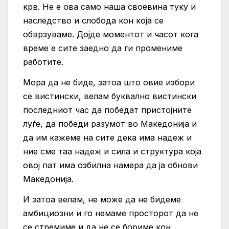
крв. Не е ова само наша своевина туку и
наследство и слобода кон која се
обврзуваме. Дојде моментот и часот кога
време е сите заедно да ги промениме
работите.
Мора да не биде, затоа што овие избори
се вистински, велам буквално вистински
последниот час да победат пристојните
луѓе, да победи разумот во Македонија и
да им кажеме на сите дека има надеж и
ние сме таа надеж и сила и структура која
овој пат има озбилна намера да ја обнови
Македонија.
И затоа велам, не може да не бидеме
амбициозни и го немаме просторот да не
се стремиме и да не се бориме кон