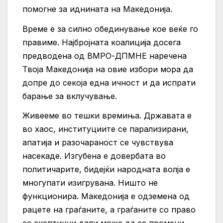
помогне за иднината на Македонија.
Време е за силно обединување кое веќе го
правиме. Најбројната коалиција досега
предводена од ВМРО-ДПМНЕ наречена
Твоја Македонија на овие избори мора да
допре до секоја една ичност и да испрати
барање за вклучување.
Живееме во тешки времиња. Државата е
во хаос, институциите се парализирани,
апатија и разочараност се чувствува
насекаде. Изгубена е довербата во
политичарите, бидејќи народната волја е
многупати изигрувана. Ништо не
функционира. Македонија е одземена од
рацете на граѓаните, а граѓаните со право