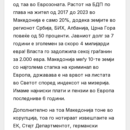
од таа во Еврозоната. Растот на БДП по
глава на жител од 2017 до 2023 во
Македонија е само 20%, додека земјите во
регионот Србија, БИХ, Албанија, Црна Гора
повеќе од 50 проценти. Јавниот долг за 7
години е зголемен за скоро 4 милијарди
евра! Власта го задолжила секој граѓанин
за 2.000 евра. Македонија меѓу 10-те земји
со најголема стапка на криминал во
Европа, државава е на врвот на листата
во Светот според индексот на мизерија.
Имаме најниски плати и пензии во Европа
последниве 6 години.
Дополнително на тоа Македонија тоне во
корупција, тоа го нотираат извештаите на
ЕК, Стејт Департментот, германски