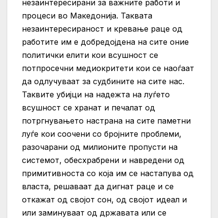
незаинтересирани за важните работи и
процеси во Македонија. Таквата
незаинтересираност и кревање раце од
работите им е добредојдена на сите оние
политички елити кои всушност се
потпросечни медиокритети кои се наоѓаат
да одлучуваат за судбините на сите нас.
Таквите убијци на надежта на луѓето
всушност се хранат и печалат од
потргнувањето настрана на сите паметни
луѓе кои соочени со бројните проблеми,
разочарани од милионите пропусти на
системот, обесхрабрени и навредени од
примитивноста со која им се настапува од
власта, решаваат да дигнат раце и се
откажат од својот сон, од својот идеал и
или заминуваат од државата или се