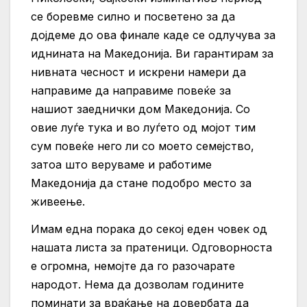
се боревме силно и посветено за да
дојдеме до ова финале каде се одлучува за
иднината на Македонија. Ви гарантирам за
нивната чесност и искрени намери да
направиме да направиме повеќе за
нашиот заеднички дом Македонија. Со
овие луѓе тука и во луѓето од мојот тим
сум повеќе него ли со моето семејство,
затоа што веруваме и работиме
Македонија да стане подобро место за
живеење.
Имам една порака до секој еден човек од
нашата листа за пратеници. Одговорноста
е огромна, немојте да го разочарате
народот. Нема да дозволам годините
поминати за враќање на довербата да