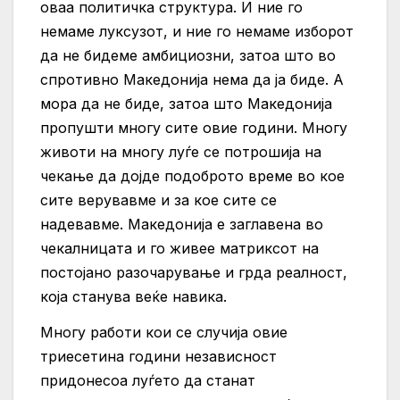
оваа политичка структура. И ние го
немаме луксузот, и ние го немаме изборот
да не бидеме амбициозни, затоа што во
спротивно Македонија нема да ја биде. А
мора да не биде, затоа што Македонија
пропушти многу сите овие години. Многу
животи на многу луѓе се потрошија на
чекање да дојде подоброто време во кое
сите верувавме и за кое сите се
надевавме. Македонија е заглавена во
чекалницата и го живее матриксот на
постојано разочарување и грда реалност,
која станува веќе навика.
Многу работи кои се случија овие
триесетина години независност
придонесоа луѓето да станат