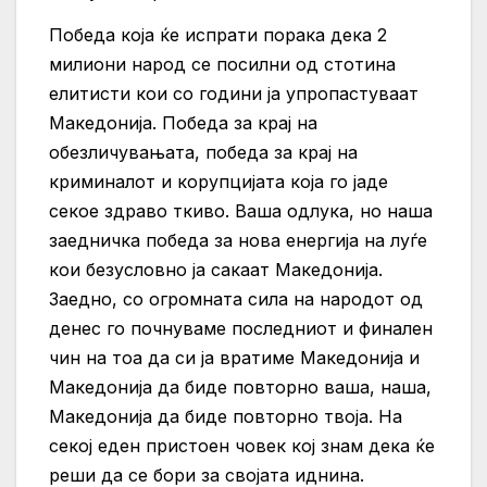
Победа која ќе испрати порака дека 2
милиони народ се посилни од стотина
елитисти кои со години ја упропастуваат
Македонија. Победа за крај на
обезличувањата, победа за крај на
криминалот и корупцијата која го јаде
секое здраво ткиво. Ваша одлука, но наша
заедничка победа за нова енергија на луѓе
кои безусловно ја сакаат Македонија.
Заедно, со огромната сила на народот од
денес го почнуваме последниот и финален
чин на тоа да си ја вратиме Македонија и
Македонија да биде повторно ваша, наша,
Македонија да биде повторно твоја. На
секој еден пристоен човек кој знам дека ќе
реши да се бори за својата иднина.