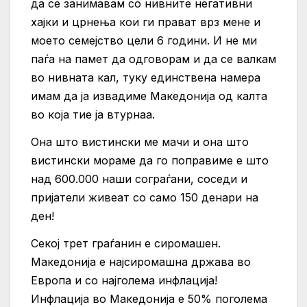
да се занимавам со нивните негативни
хајки и црнења кои ги прават врз мене и
моето семејство цели 6 години. И не ми
паѓа на памет да одговорам и да се валкам
во нивната кал, туку единствена намера
имам да ја извадиме Македонија од калта
во која тие ја втурнаа.
Она што вистински ме мачи и она што
вистински мораме да го поправиме е што
над 600.000 наши сограѓани, соседи и
пријатели живеат со само 150 денари на
ден!
Секој трет граѓанин е сиромашен.
Македонија е најсиромашна држава во
Европа и со најголема инфлација!
Инфлација во Македонија е 50% поголема