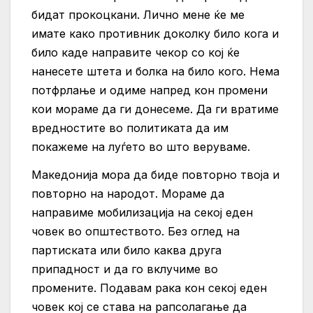
бидат прокоцкани. Лично мене ќе ме
имате како противник доколку било кога и
било каде направите чекор со кој ќе
нанесете штета и болка на било кого. Нема
потфрлање и одиме напред кон промени
кои мораме да ги донесеме. Да ги вратиме
вредностите во политиката да им
покажеме на луѓето во што веруваме.
Македонија мора да биде повторно твоја и
повторно на народот. Мораме да
направиме мобилизација на секој еден
човек во општеството. Без оглед на
партиската или било каква друга
припадност и да го вклучиме во
промените. Подавам рака кон секој еден
човек кој се става на рапсолагање да