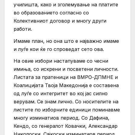
училишта, како и зголемување на платите
во образованието согласно со
Колективниот договор и многу други
работи.
Имаме план, но она што е најважно имаме
и луѓе кои ќе го спроведат сето ова.
На овие избори настапуваме со чесни
имиња, со искрени и посветени личности.
Листата за пратеници на ВМРО-ДПМНЕ и
Коалицијата Твоја Македонија е составена
од луѓе со интегритет во кој јас силно
верувам. Се знам лично. Со носителите на
листите по изборните единици поминавме
многу изминатиов период. Со Дафина,
Кендо, со генералот Ковачки, Александар
Николоски, Сајкоски изминатиов период