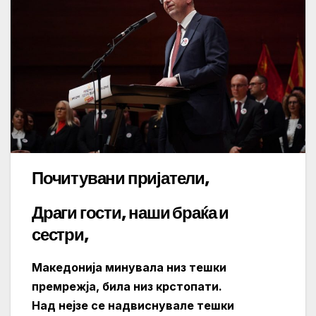
Почитувани пријатели,
Драги гости, наши браќа и
сестри,
Македонија минувала низ тешки
премрежја, била низ крстопати.
Над нејзе се надвиснувале тешки