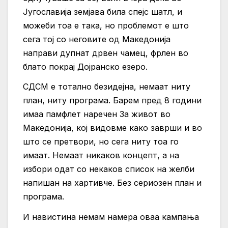
Југославија земјава била спејс шатл, и
можеби тоа е така, но проблемот е што
сега тој со неговите од Македонија
направи дупнат дрвен чамец, фрлен во
блато покрај Дојранско езеро.
СДСМ е тотално безидејна, немаат ниту
план, ниту програма. Барем пред 8 години
имаа памфлет наречен За живот во
Македонија, кој видовме како заврши и во
што се претвори, но сега ниту тоа го
имаат. Немаат никаков концепт, а на
избори одат со некаков список на желби
напишан на хартивче. Без сериозен план и
програма.
И навистина немам намера оваа кампања