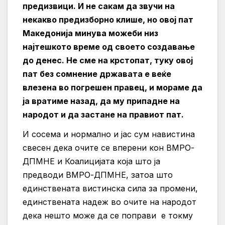
предизвици. И не сакам да звучи на
некакво предизборно клише, но овој пат
Македонија минува можеби низ
најтешкото време од своето создавање
до денес. Не сме на крстопат, туку овој
пат без сомнение државата е веќе
влезена во погрешен правец, и мораме да
ја вратиме назад, да му припадне на
народот и да застане на правиот пат.
И сосема и нормално и јас сум навистина
свесен дека очите се вперени кон ВМРО-
ДПМНЕ и Коалицијата која што ја
предводи ВМРО-ДПМНЕ, затоа што
единствената вистинска сила за промени,
единствената надеж во очите на народот
дека нешто може да се поправи е токму