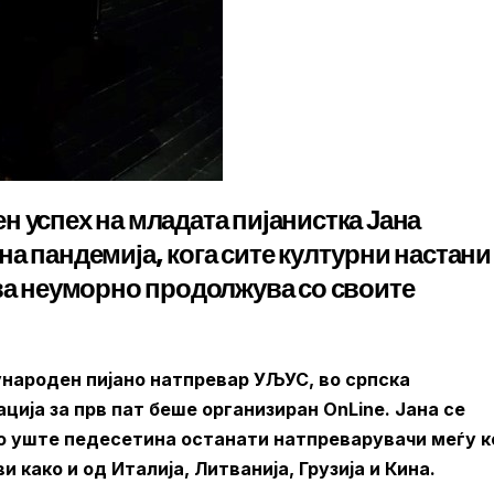
н успех на младата пијанистка Јана
а пандемија, кога сите културни настани
ова неуморно продолжува со своите
народен пијано натпревар УЉУС, во српска
ација за прв пат беше организиран OnLine.
Јана се
со уште педесетина останати натпреварувачи меѓу к
како и од Италија, Литванија, Грузија и Кина.