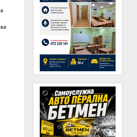
За
рва