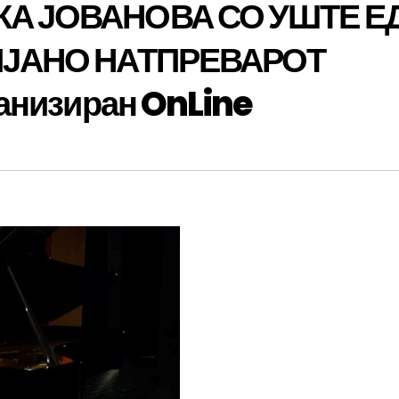
А ЈОВАНОВА СО УШТЕ Е
ИЈАНО НАТПРЕВАРОТ
анизиран OnLine