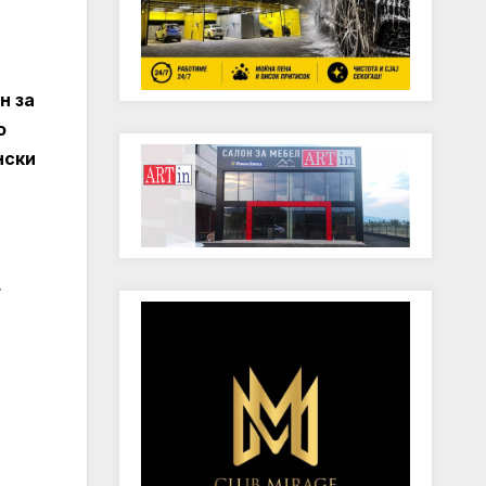
н за
о
нски