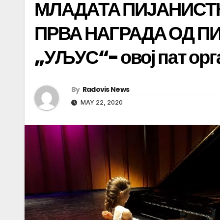
МЛАДАТА ПИЈАНИСТК
ПРВА НАГРАДА ОД П
„УЉУС“- овој пат орг
By
Radovis News
MAY 22, 2020