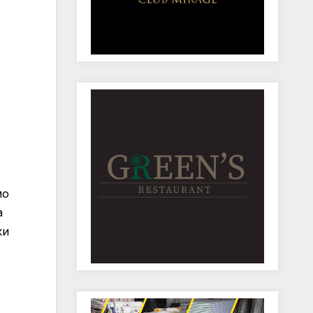
мо
а
ки