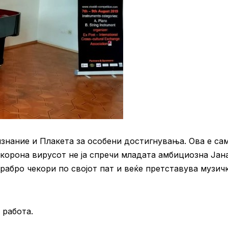
знание и Плакета за особени достигнувања. Ова е са
 корона вирусот не ја спречи младата амбициозна Јан
храбро чекори по својот пат и веќе претставува музич
 работа.