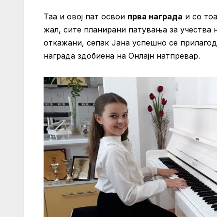
Таа и овој пат освои
прва награда
и со тоа
жал, сите планирани патувања за учества
откажани, сепак Јана успешно се прилагоду
награда здобиена на Онлајн натпревар.