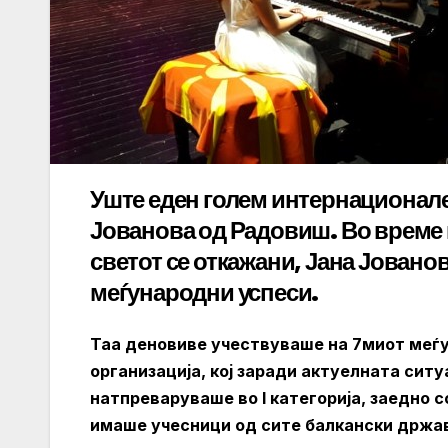
Уште еден голем интернационале
Јованова од Радовиш. Во време н
светот се откажани, Јана Јован
меѓународни успеси.
Таа деновиве учествуваше на 7миот меѓу
организација, кој заради актуелната ситу
натпреваруваше во I категорија, заедно 
имаше учесници од сите балкански држави 