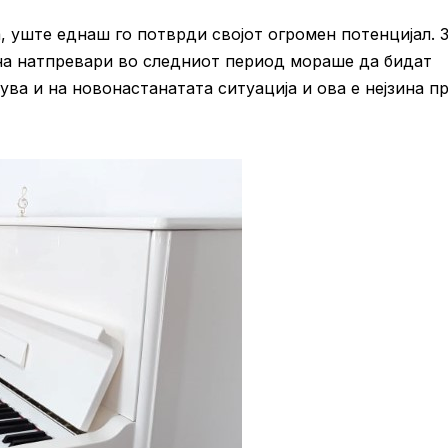
, уште еднаш го потврди својот огромен потенцијал. 
 на натпревари во следниот период мораше да бидат
ва и на новонастанатата ситуација и ова е нејзина п