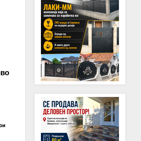
 во
ои