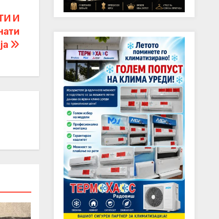
ТИ И
нати
ија