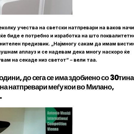
колку учества на светски натпревари на ваков начи
 ќе биде е потребно и изработка на што поквалитетн
лнителен предизвик. „Најмногу сакам да имам висти
слушнам аплауз и се надевам дека многу наскоро ќе
ам на секаде низ светот“ – вели таа.
одини, до сега се има здобиено со 30тина
на натпревари меѓу кои во Милано,
…