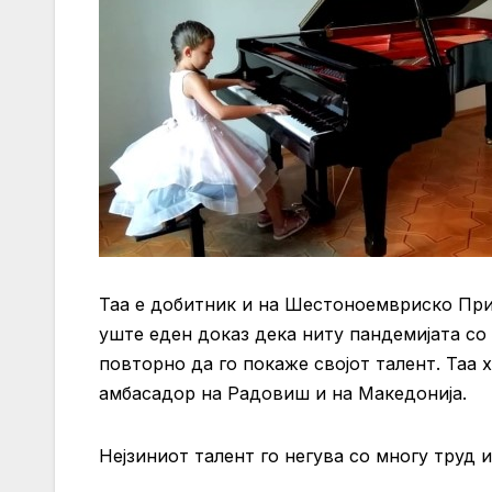
Таа е добитник и на Шестоноемвриско При
уште еден доказ дека ниту пандемијата со
повторно да го покаже својот талент. Таа 
амбасадор на Радовиш и на Македонија.
Нејзиниот талент го негува со многу труд и