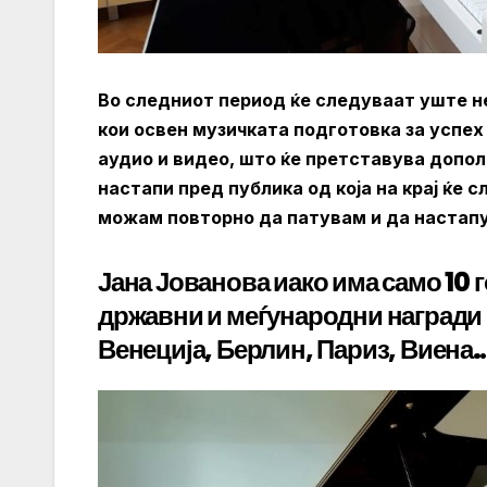
Во следниот период ќе следуваат уште не
кои освен музичката подготовка за успех
аудио и видео, што ќе претставува допо
настапи пред публика од која на крај ќе 
можам повторно да патувам и да настапув
Јана Јованова иако има само 10 г
државни и меѓународни награди 
Венеција, Берлин, Париз, Виена