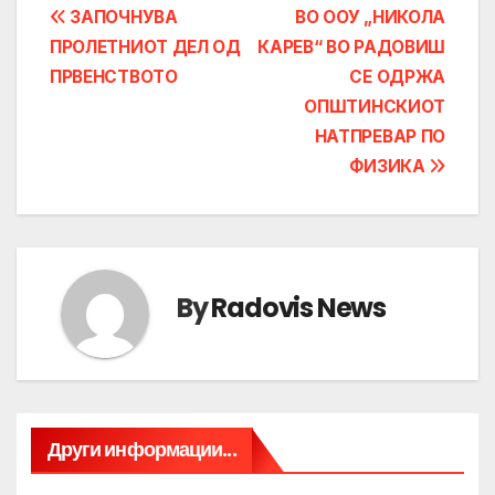
Post
ЗАПОЧНУВА
ВО ООУ „НИКОЛА
ПРОЛЕТНИОТ ДЕЛ ОД
КАРЕВ“ ВО РАДОВИШ
navigation
ПРВЕНСТВОТО
СЕ ОДРЖА
ОПШТИНСКИОТ
НАТПРЕВАР ПО
ФИЗИКА
By
Radovis News
Други информации...