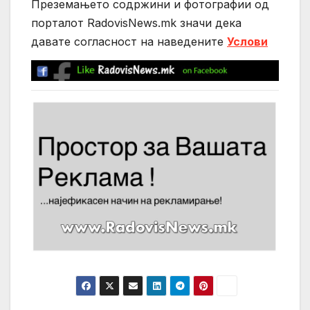
Преземањето содржини и фотографии од
порталот RadovisNews.mk значи дека
давате согласност на нaведените
Услови