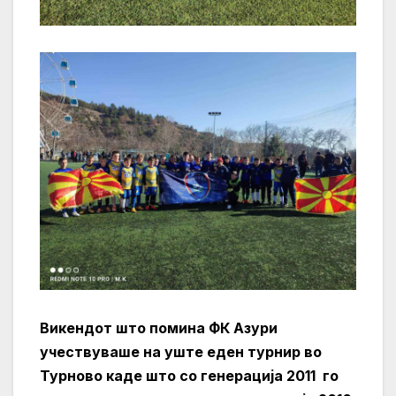
Викендот што помина ФК Азури
учествуваше на уште еден турнир во
Турново каде што со генерација 2011 го