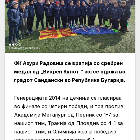
ФК Азури Радовиш
се вратија со сребрен
медал од
„Вихрен Купот “ кој се одржа во
градот Сандански во Република Бугарија.
Генeрацијата 2014 на дечиња се пласираа
во финале со четири победи, и тоа против
Академија Металург од Перник со 1-7 за
нашиот тим, Тракија од Пловдив со 4-1 за
нашиот тим, и Олимпија која ја победија
нашите дечиња со резултат 6-1.