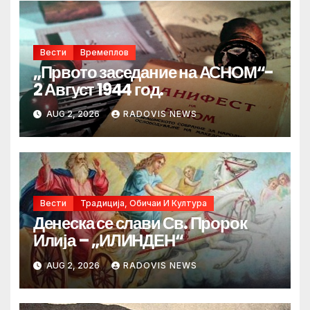
Вести
Времеплов
„Првото заседание на АСНОМ“-
2 Август 1944 год.
AUG 2, 2026
RADOVIS NEWS
Вести
Традиција, Обичаи И Култура
Денеска се слави Св. Пророк
Илија – „ИЛИНДЕН“
AUG 2, 2026
RADOVIS NEWS