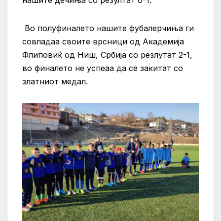
Во полуфиналето нашите фубалерчиња ги
совладаа своите врсници од Академија
Флиповиќ од Ниш, Србија со резлутат 2-1,
во финалето не успеаа да се закитат со
златниот медал.