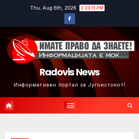
Skip
Thu. Aug 6th, 2026
2:33:14 PM
to
content
Radovis News
Информативен портал за Југоистокот!