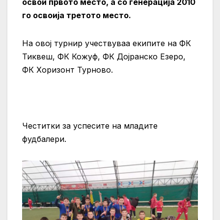
освои првото место, а со генерација 2010
го освоија третото место.
На овој турнир учествуваа екипите на ФК
Тиквеш, ФК Кожуф, ФК Дојранско Езеро,
ФК Хоризонт Турново.
Честитки за успесите на младите
фудбалери.