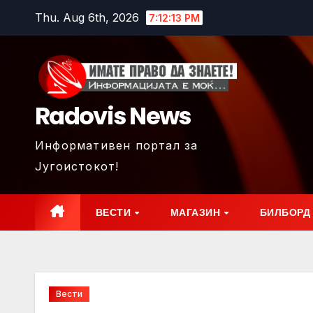
Skip
Thu. Aug 6th, 2026
7:12:14 PM
to
content
Radovis News
Информативен портал за
Југоистокот!
ВЕСТИ
МАГАЗИН
БИЛБОРД
Вести