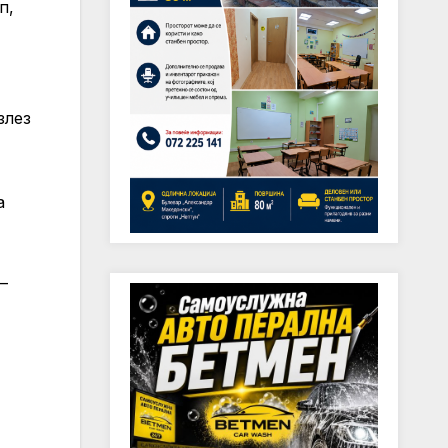
п,
злез
а
–