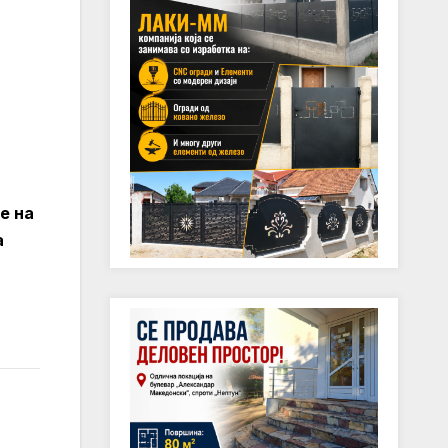
е на
а