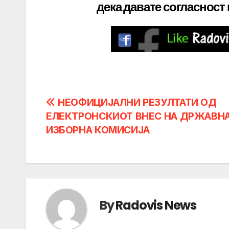
дека давате
согласност
Post
НЕОФИЦИЈАЛНИ РЕЗУЛТАТИ ОД
ЕЛЕКТРОНСКИОТ ВНЕС НА ДРЖАВН
navigation
ИЗБОРНА КОМИСИЈА
By
Radovis News