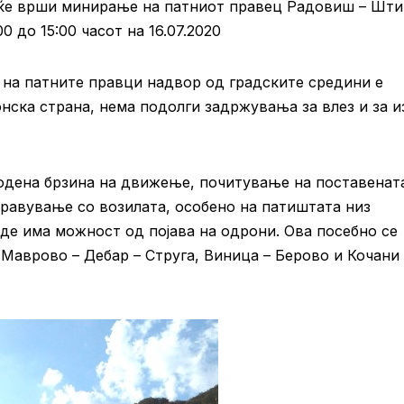
ќе врши минирање на патниот правец Радовиш – Шти
 до 15:00 часот на 16.07.2020
 на патните правци надвор од градските средини е
нска страна, нема подолги задржувања за влез и за и
дена брзина на движење, почитување на поставенат
правување со возилата, особено на патиштата низ
аде има можност од појава на одрони. Ова посебно се
 Маврово – Дебар – Струга, Виница – Берово и Кочани 