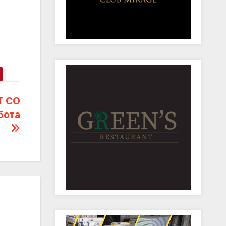
Т СО
бота