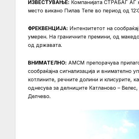
ИЗВЕСТУВАЊЕ:
Компанијата СТРАБАГ АГ 
место викано Пилав Тепе во период од 12:00
ФРЕКВЕНЦИЈА:
Интензитетот на сообраќај
умерен. На граничните премини, од македо
од државата.
ВНИМАТЕЛНО:
АМСМ препорачува прилаго
сообраќајна сигнализација и внимателно у
котлините, речните долини и клисурите, к
однесува за делниците Катланово – Велес,
Делчево.