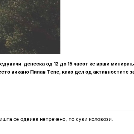
едувачи денеска од 12 до 15 часот ќе врши минирањ
сто викано Пилав Тепе, како дел од активностите з
ишта се одвива непречено, по суви коловози.