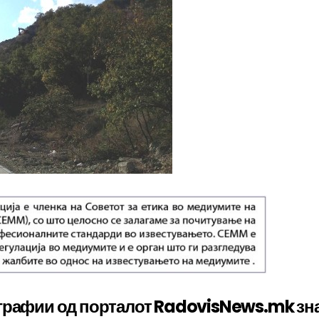
графии од порталот RadovisNews.mk зн