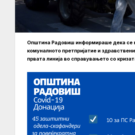
Општина Радовиш информираше дека се н
комуналното претпријатие и здравственио
првата линија во справувањето со кризата