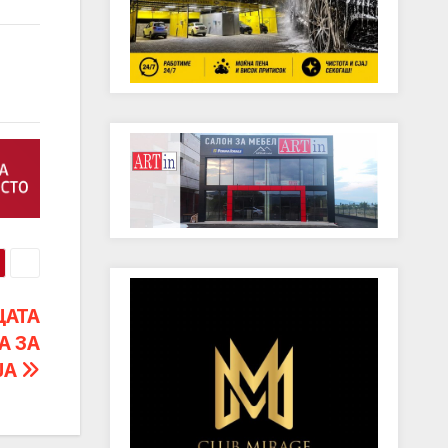
ЦАТА
А ЗА
ЈА