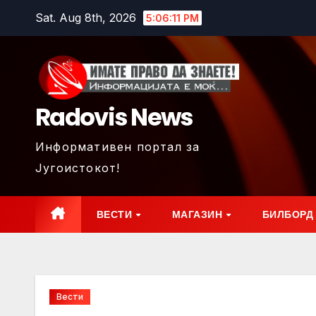
Skip
Sat. Aug 8th, 2026
5:06:13 PM
to
content
Radovis News
Информативен портал за
Југоистокот!
ВЕСТИ
МАГАЗИН
БИЛБОРД
Вести