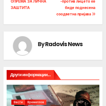
ОПРЕМА ЗА ЛИЧНА
-против лицето ќе
ЗАШТИТА
биде поднесена
соодветна пријава
By
Radovis News
Други информации...
Вести
Времеплов