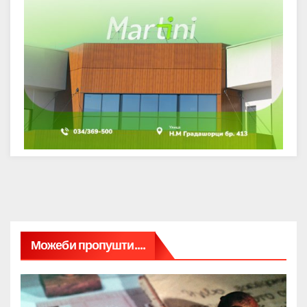
Можеби пропушти....