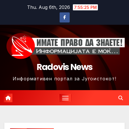
Skip
Thu. Aug 6th, 2026
7:55:28 PM
to
content
Radovis News
Информативен портал за Југоистокот!