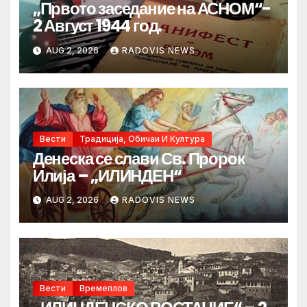
„Првото заседание на АСНОМ“-
2 Август 1944 год.
AUG 2, 2026
RADOVIS NEWS
Вести
Традиција, Обичаи И Култура
Денеска се слави Св. Пророк
Илија – „ИЛИНДЕН“
AUG 2, 2026
RADOVIS NEWS
Вести
Времеплов