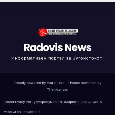
Radovis News
Информативен портал за Југоистокот!
Proudly powered by WordPress
|
Theme: newstack by
Themeansar
.
Home
Privacy Policy
Импресум
Контакт
Маркетинг
НАСЛОВНА
Услови за користење