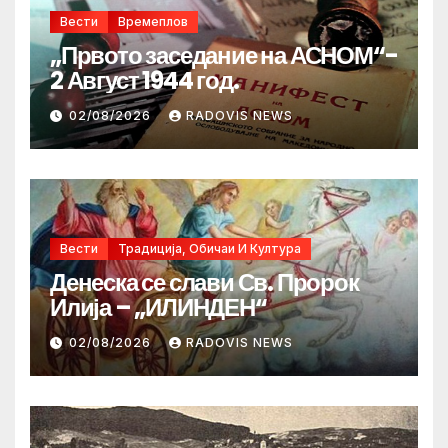
Вести
Времеплов
„Првото заседание на АСНОМ“-
2 Август 1944 год.
02/08/2026
RADOVIS NEWS
Вести
Традиција, Обичаи И Култура
Денеска се слави Св. Пророк
Илија – „ИЛИНДЕН“
02/08/2026
RADOVIS NEWS