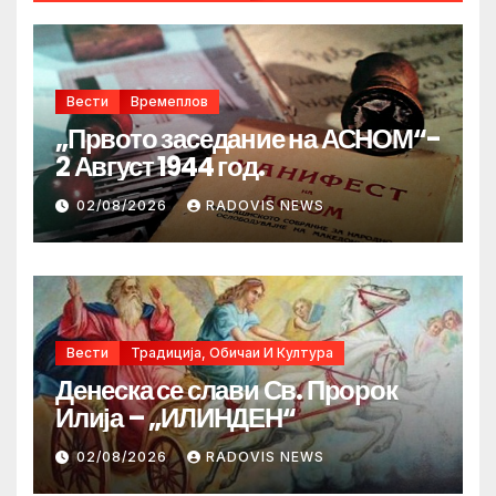
Вести
Времеплов
„Првото заседание на АСНОМ“-
2 Август 1944 год.
02/08/2026
RADOVIS NEWS
Вести
Традиција, Обичаи И Култура
Денеска се слави Св. Пророк
Илија – „ИЛИНДЕН“
02/08/2026
RADOVIS NEWS