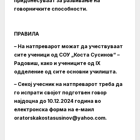
придонесуваат за развивање на
говорничките способности.
ПРАВИЛА
– На натпреварот можат да учествуваат
сите ученици од СОУ „Коста Сусинов“ –
Радовиш, како и учениците од IX
одделение од сите основни училишта.
– Секој учесник на натпреварот треба да
го испрати својот подготвен говор
најдоцна до 10.12.2024 година во
електронска форма на е-маил
oratorskakostasusinov@yahoo.com
.