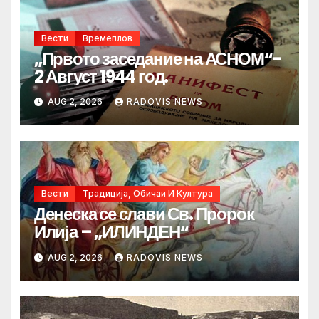
Вести
Времеплов
„Првото заседание на АСНОМ“-
2 Август 1944 год.
AUG 2, 2026
RADOVIS NEWS
Вести
Традиција, Обичаи И Култура
Денеска се слави Св. Пророк
Илија – „ИЛИНДЕН“
AUG 2, 2026
RADOVIS NEWS