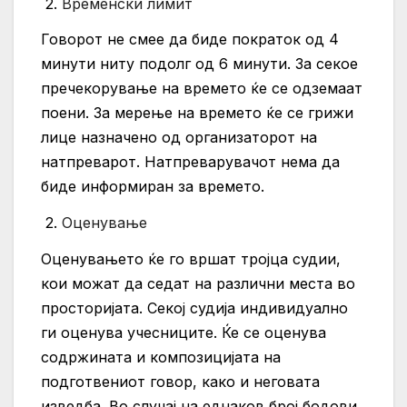
2.
Временски лимит
Говорот не смее да биде пократок од 4
минути ниту подолг од 6 минути. За секое
пречекорување на времето ќе се одземаат
поени. За мерење на времето ќе се грижи
лице назначено од организаторот на
натпреварот. Натпреварувачот нема да
биде информиран за времето.
2.
Оценување
Оценувањето ќе го вршат тројца судии,
кои можат да седат на различни места во
просторијата. Секој судија индивидуално
ги оценува учесниците. Ќе се оценува
содржината и композицијата на
подготвениот говор, како и неговата
изведба. Во случај на еднаков број бодови