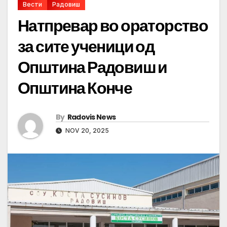
Вести
Радовиш
Натпревар во ораторство
за сите ученици од
Општина Радовиш и
Општина Конче
By
Radovis News
NOV 20, 2025