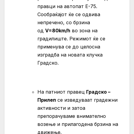
правци на автопат Е-75.
Сообраќајот ќе се одвива
непречено, со брзина
од
V=80km/h
во зона на
градилиште. Режимот ќе се
применува се до целосна
изградба на новата клучка
Градско.
На патниот правец
Градско –
Прилеп
се изведуваат градежни
активности и затоа
препорачуваме внимателно
возење и прилагодена брзина на
движење.