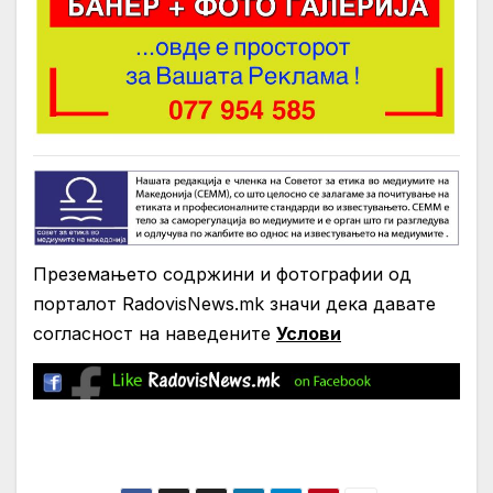
Преземањето содржини и фотографии од
порталот RadovisNews.mk значи дека давате
согласност на нaведените
Услови