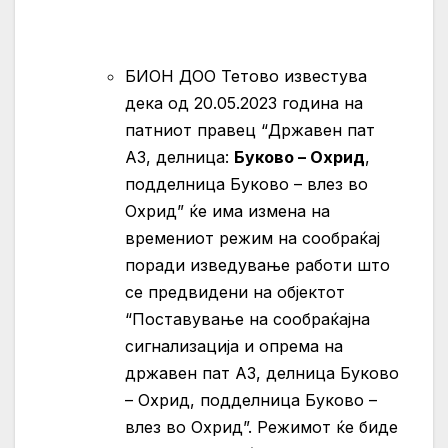
БИОН ДОО Тетово известува
дека од 20.05.2023 година на
патниот правец “Државен пат
А3, делница:
Буково – Охрид
,
подделница Буково – влез во
Охрид” ќе има измена на
времениот режим на сообраќај
поради изведување работи што
се предвидени на објектот
“Поставување на сообраќајна
сигнализација и опрема на
државен пат А3, делница Буково
– Охрид, подделница Буково –
влез во Охрид”. Режимот ќе биде