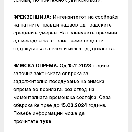
ФРЕКВЕНЦИЈА:
Интензитетот на сообраќај
на патните правци надвор од градските
средини е умерен. На граничните премини
од македонска страна, нема подолги
задржувања за влез и излез од државата.
ЗИМСКА ОПРЕМА:
Од
15.11.2023
година
започна законската обврска за
задолжително поседување на зимска
опрема во возилата, без оглед на
моменталната временска состојба. Оваа
обврска ќе трае до
15.03.2024
година.
Повеќе информации може да
прочитате
тука
.