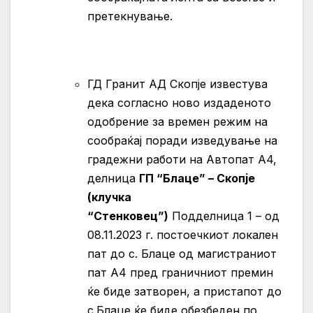
претекнување.
ГД Гранит АД Скопје известува
дека согласно ново издаденото
одобрение за времен режим на
сообраќај поради изведување на
градежни работи на Автопат А4,
делница
ГП “Блаце” – Скопје
(клучка
“Стенковец”)
Подделница 1 – од
08.11.2023 г. постоечкиот локален
пат до с. Блаце од магистраниот
пат А4 пред граничниот премин
ќе биде затворен, а пристапот до
с.Блаце ќе биде обезбеден по