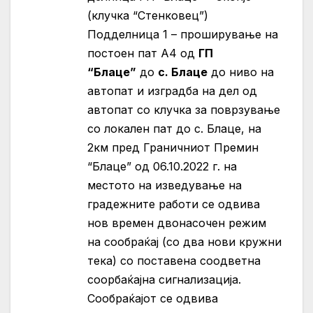
(клучка “Стенковец”)
Подделница 1 – проширување на
постоен пат А4 од
ГП
“Блаце”
до
с. Блаце
до ниво на
автопат и изградба на дел од
автопат со клучка за поврзување
со локален пат до с. Блаце, на
2км пред Граничниот Премин
“Блаце” од 06.10.2022 г. на
местото на изведување на
градежните работи се одвива
нов времен двонасочен режим
на сообраќај (со два нови кружни
тека) со поставена соодветна
соорбаќајна сигнализација.
Сообраќајот се одвива