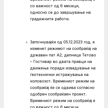
со важност од 6 месеци,
односно се до завршување на
градежните работи.
Започнувајќи од 05.12.2023 год. е
изменет режимот на сообраќај на
државен пат A2, делница Тетово
– Гостивар во двата правци на
движење поради изведување на
геотехнички истражувања на
коловозот. Времениот режим на
сообраќај ќе се одвива согласно
одобрен сообраќаен проект.
Времениот режим на сообраќај е
со важност од 6 месеци,