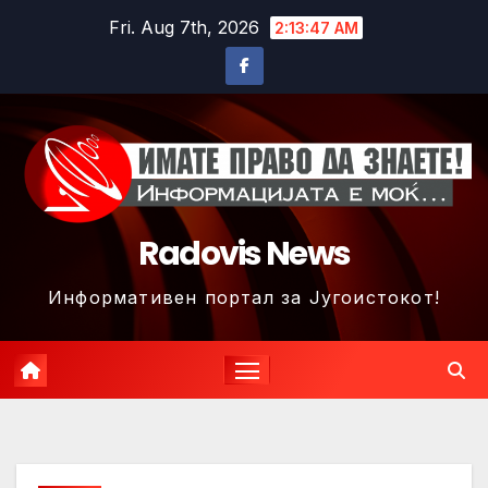
Skip
Fri. Aug 7th, 2026
2:13:49 AM
to
content
Radovis News
Информативен портал за Југоистокот!