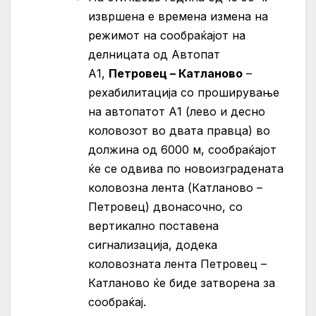
извршена е времена измена на
режимот на сообраќајот на
делницата од Автопат
А1,
Пeтровец – Катланово
–
рехабилитација со проширување
на автопатот А1 (лево и десно
коловозот во двата правца) во
должина од 6000 м, сообраќајот
ќе се одвива по новоизградената
коловозна лента (Катланово –
Петровец) двонасочно, со
вертикално поставена
сигнализација, додека
коловозната лента Петровец –
Катланово ќе биде затворена за
сообраќај.