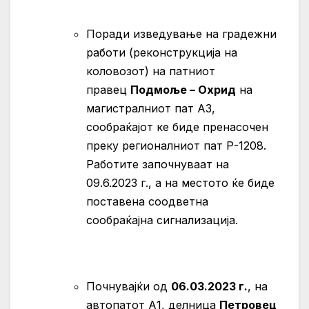
Поради изведување на градежни
работи (реконструкција на
коловозот) на патниот
правец
Подмоље – Охрид
на
магистралниот пат А3,
сообраќајот ке биде пренасочен
преку регионалниот пат Р-1208.
Работите започнуваат на
09.6.2023 г., а на местото ќе биде
поставена соодветна
сообраќајна сигнализација.
Почнувајќи од
06.03.2023 г.
, на
автопатот А1, делница
Петровец