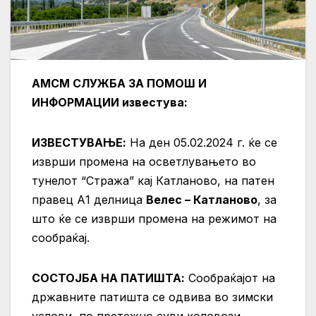
АМСМ СЛУЖБА ЗА ПОМОШ И
ИНФОРМАЦИИ известува:
ИЗВЕСТУВАЊЕ:
На ден 05.02.2024 г. ќе се
изврши промена на осветлувањето во
тунелот “Стража” кај Катланово, на патен
правец А1 делница
Велес – Катланово
, за
што ќе се изврши промена на режимот на
сообраќај.
СОСТОЈБА НА ПАТИШТА:
Сообраќајот на
државните патишта се одвива во зимски
услови, по претежно суви коловози.