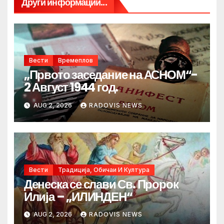
Други информации...
Вести
Времеплов
„Првото заседание на АСНОМ“-
2 Август 1944 год.
AUG 2, 2026
RADOVIS NEWS
Вести
Традиција, Обичаи И Култура
Денеска се слави Св. Пророк
Илија – „ИЛИНДЕН“
AUG 2, 2026
RADOVIS NEWS