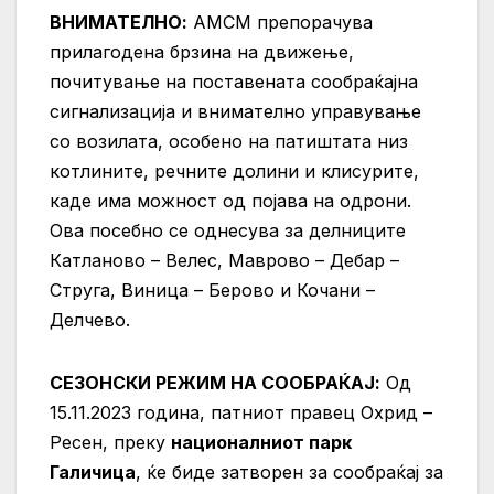
ВНИМАТЕЛНО:
АМСМ препорачува
прилагодена брзина на движење,
почитување на поставената сообраќајна
сигнализација и внимателно управување
со возилата, особено на патиштата низ
котлините, речните долини и клисурите,
каде има можност од појава на одрони.
Ова посебно се однесува за делниците
Катланово – Велес, Маврово – Дебар –
Струга, Виница – Берово и Кочани –
Делчево.
СЕЗОНСКИ РЕЖИМ НА СООБРАЌАЈ:
Од
15.11.2023 година, патниот правец Охрид –
Ресен, преку
националниот парк
Галичица
, ќе биде затворен за сообраќај за