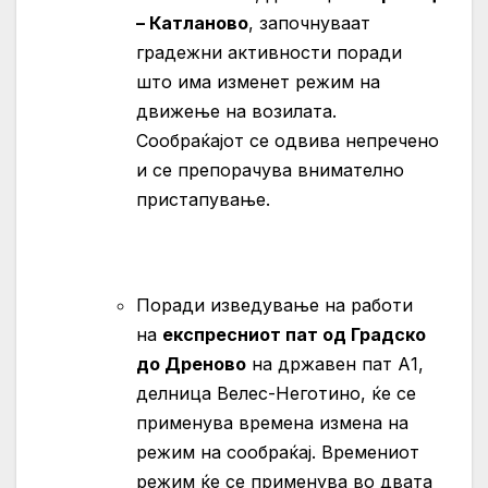
– Катланово
, започнуваат
градежни активности поради
што има изменет режим на
движење на возилата.
Сообраќајот се одвива непречено
и се препорачува внимателно
пристапување.
Поради изведување на работи
на
експресниот пат од Градско
до Дреново
на државен пат А1,
делница Велес-Неготино, ќе се
применува времена измена на
режим на сообраќај. Времениот
режим ќе се применува во двата