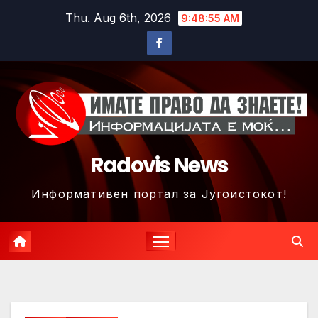
Skip
Thu. Aug 6th, 2026
9:48:58 AM
to
content
Radovis News
Информативен портал за Југоистокот!