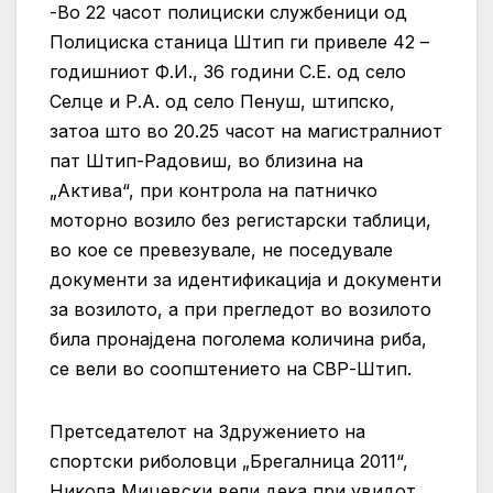
-Во 22 часот полициски службеници од
Полициска станица Штип ги привеле 42 –
годишниот Ф.И., 36 години С.Е. од село
Селце и Р.А. од село Пенуш, штипско,
затоа што во 20.25 часот на магистралниот
пат Штип-Радовиш, во близина на
„Актива“, при контрола на патничко
моторно возило без регистарски таблици,
во кое се превезувале, не поседувале
документи за идентификација и документи
за возилото, а при прегледот во возилото
била пронајдена поголема количина риба,
се вели во соопштението на СВР-Штип.
Претседателот на Здружението на
спортски риболовци „Брегалница 2011“,
Никола Мицевски вели дека при увидот