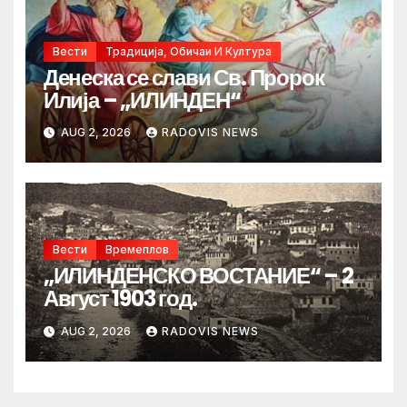
Вести
Традиција, Обичаи И Култура
Денеска се слави Св. Пророк
Илија – „ИЛИНДЕН“
AUG 2, 2026
RADOVIS NEWS
Вести
Времеплов
„ИЛИНДЕНСКО ВОСТАНИЕ“ – 2
Август 1903 год.
AUG 2, 2026
RADOVIS NEWS