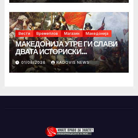
Вести
Времеплов
Магазин
Македонија
МАКЕДОНИЈА УТРЕ ГИ СЛАВИ
ДВАТА ИСТОРИСКИ
ИЛИНДЕНА!
01/08/2026
RADOVIS NEWS