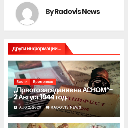
By
Radovis News
Други информации...
Вести
Времеплов
„Првото заседание на АСНОМ“-
2 Август 1944 год.
AUG 2, 2026
RADOVIS NEWS