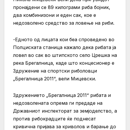
пронајдени се 89 килограми риба бојник,
два комбинизони и еден сак, кое е
недозволено средство за ловење на риби.
-Едното од лицата кои беа спроведено во
Полциската станица кажало дека рибата ја
ловел во сак во штипското село Црешка на
река Брегалница, каде што концесионер е
Здружение на спортски риболовци
„Брегалница 2011“, вели Мицевски.
Здружението „Брегалница 2011“ рибата и
недозволената опрема ги предаде на
Државниот инспекторат за земјоделство, а
против рибокрадците ќе поднесат
кривична пријава за криволов и барање до