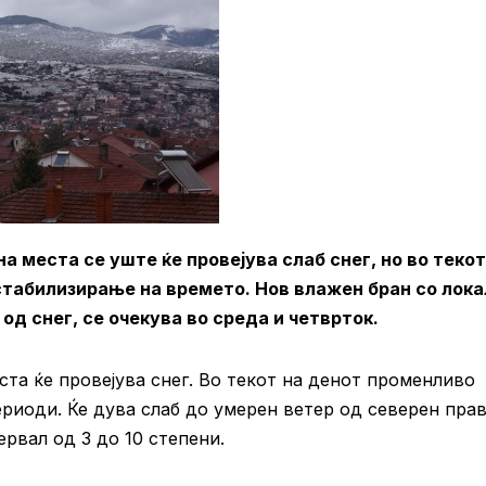
 места се уште ќе провејува слаб снег, но во текот
 стабилизирање на времето. Нов влажен бран со лок
од снег, се очекува во среда и четврток.
та ќе провејува снег. Во текот на денот променливо
ериоди. Ќе дува слаб до умерен ветер од северен прав
рвал од 3 до 10 степени.