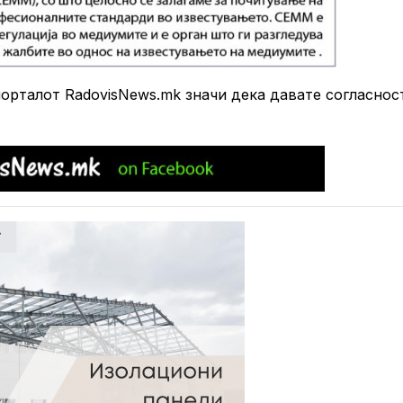
рталот RadovisNews.mk значи дека давате согласнос