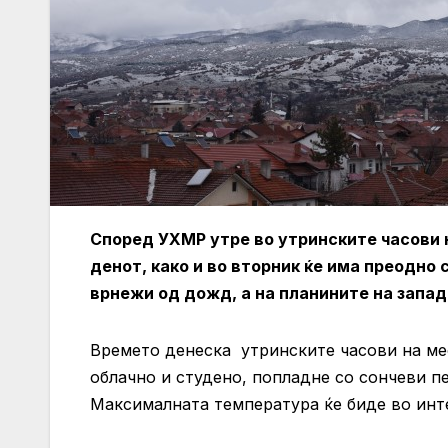
Според УХМР утре во утринските часови на
денот, како и во вторник ќе има преодно
врнежи од дожд, а на планините на запад 
Времето денеска утринските часови на мес
облачно и студено, попладне со сончеви п
Максималната температура ќе биде во инте