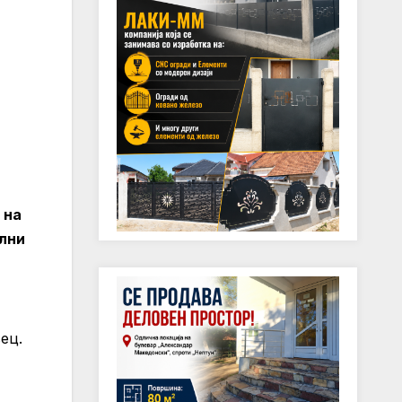
 на
ални
ец.