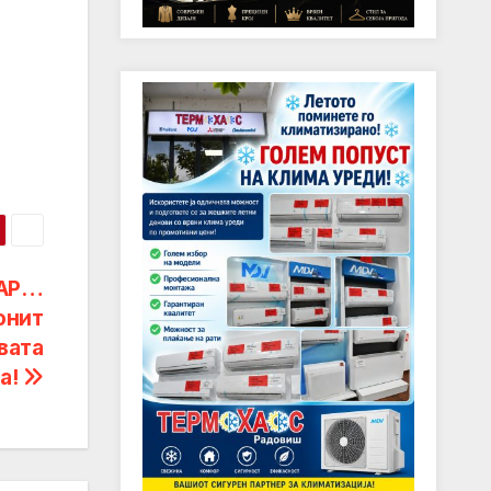
ВАР…
онит
вата
а!