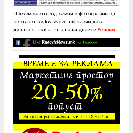
Преземањето содржини и фотографии од
порталот RadovisNews.mk значи дека
давате согласност на нaведените
Услови