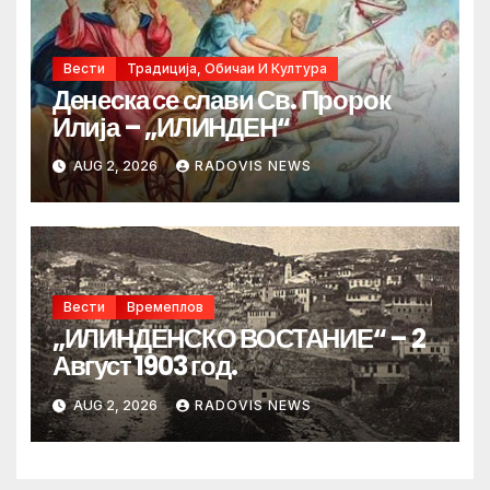
Вести
Традиција, Обичаи И Култура
Денеска се слави Св. Пророк
Илија – „ИЛИНДЕН“
AUG 2, 2026
RADOVIS NEWS
Вести
Времеплов
„ИЛИНДЕНСКО ВОСТАНИЕ“ – 2
Август 1903 год.
AUG 2, 2026
RADOVIS NEWS