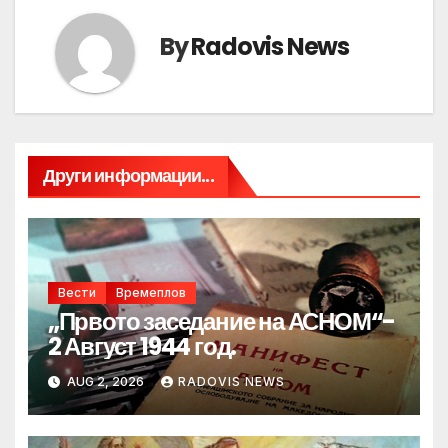
By
Radovis News
Други информации...
Вести
Времеплов
„Првото заседание на АСНОМ“-
2 Август 1944 год.
AUG 2, 2026
RADOVIS NEWS