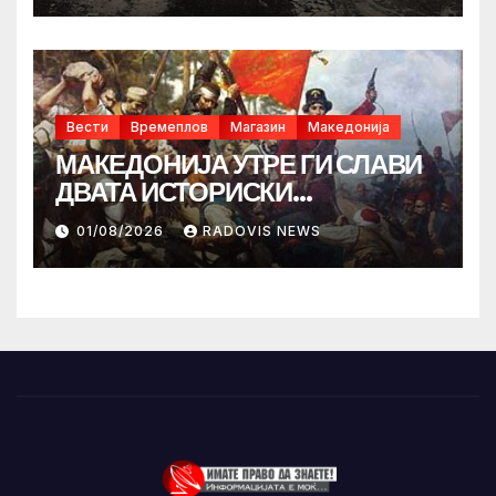
Вести
Времеплов
Магазин
Македонија
МАКЕДОНИЈА УТРЕ ГИ СЛАВИ
ДВАТА ИСТОРИСКИ
ИЛИНДЕНА!
01/08/2026
RADOVIS NEWS