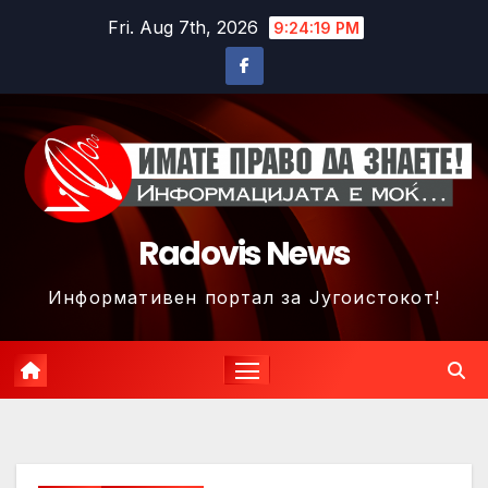
Skip
Fri. Aug 7th, 2026
9:24:22 PM
to
content
Radovis News
Информативен портал за Југоистокот!