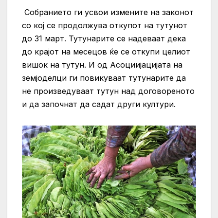
Собранието ги усвои измените на законот
со кој се продолжува откупот на тутунот
до 31 март. Тутунарите се надеваат дека
до крајот на месецов ќе се откупи целиот
вишок на тутун. И од Асоциијацијата на
земјоделци ги повикуваат тутунарите да
не произведуваат тутун над договореното
и да започнат да садат други култури.