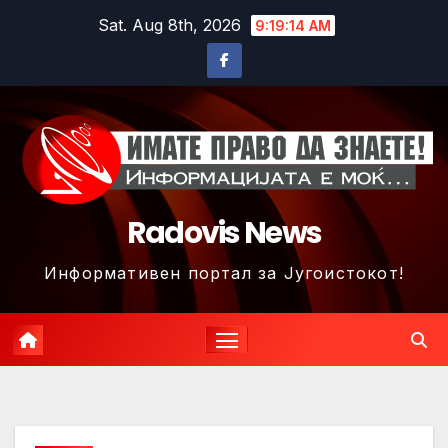
Skip
Sat. Aug 8th, 2026
9:19:17 AM
to
content
Radovis News
Информативен портал за Југоистокот!