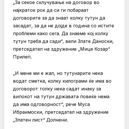
„За секое склучување на договор во
најкраток рок да си ги побараат
договорите за да знаат колку тутун да
засадат, за да не дојде в година со истите
проблеми како сега. Да знаеме кој колку
тутун треба да сади“, вели Злате Даноски,
претседател на здружение „Мице Козар“
Прилеп.
„И мене ми е жал, но тутунарите нека
водат сметка, колку килограми ќе има во
договорот толку нека садат инаку за
випокот на тутун државата повеќе нема
да има одговорност“, рече Муса
Ибраимоски, претседател на здружение
„Златен лист“ Долнени.