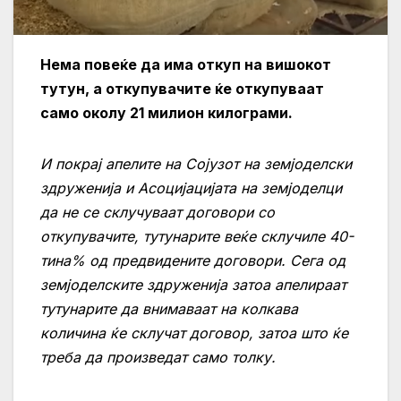
Нема повеќе да има откуп на вишокот
тутун, а откупувачите ќе откупуваат
само околу 21 милион килограми.
И покрај апелите на Сојузот на земјоделски
здруженија и Асоцијацијата на земјоделци
да не се склучуваат договори со
откупувачите, тутунарите веќе склучиле 40-
тина% од предвидените договори. Сега од
земјоделските здруженија затоа апелираат
тутунарите да внимаваат на колкава
количина ќе склучат договор, затоа што ќе
треба да произведат само толку.