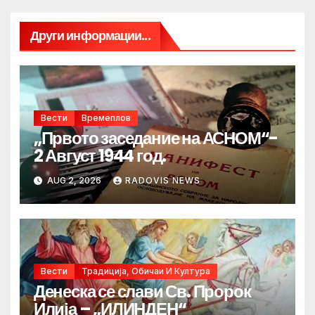
Други информации...
Вести
Времеплов
„Првото заседание на АСНОМ“-
2 Август 1944 год.
AUG 2, 2026
RADOVIS NEWS
Вести
Традиција, Обичаи И Култура
Денеска се слави Св. Пророк
Илија – „ИЛИНДЕН“