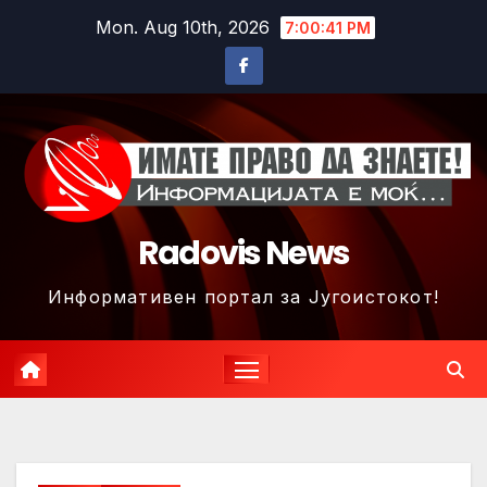
Skip
Mon. Aug 10th, 2026
7:00:44 PM
to
content
Radovis News
Информативен портал за Југоистокот!