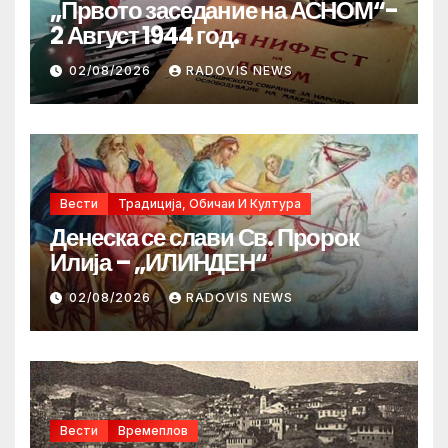
„Првото заседание на АСНОМ“-
2 Август 1944 год.
02/08/2026
RADOVIS NEWS
Вести
Традиција, Обичаи И Култура
Денеска се слави Св. Пророк
Илија – „ИЛИНДЕН“
02/08/2026
RADOVIS NEWS
Вести
Времеплов