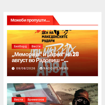
Можеби пропушти....
Билборд
Вести
„Меморија“ и „Ареа“ на 28
август во Радовиш –
продолжува традицијата за
09/08/2026
RADOVIS NEWS
Денот на македонските рудари
Вести
Времеплов