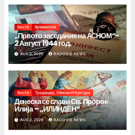
Вести
Времеплов
„Првото заседание на АСНОМ“-
2 Август 1944 год.
AUG 2, 2026
RADOVIS NEWS
Вести
Традиција, Обичаи И Култура
Денеска се слави Св. Пророк
Илија – „ИЛИНДЕН“
AUG 2, 2026
RADOVIS NEWS