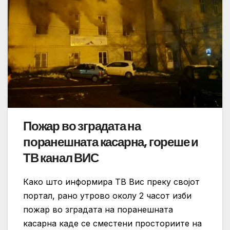
Пожар во зградата на
поранешната касарна, гореше и
ТВ канал ВИС
Како што информира ТВ Вис преку својот
портал, рано утрово околу 2 часот изби
пожар во зградата на поранешната
касарна каде се сместени просториите на