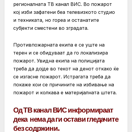
регионалната ТВ канал ВИС. Во пожарот
кој изби зафатени беа телевизкото студио
и техниката, но гореа и останатите
субјекти сместени во зградата.
Противпожарната екипа е се уште на
терен и се обидуваат да го локализира
пожарот. Увидна екипа на полицијата
треба да дојде во текот на денот откако ќе
се изгасне пожарот. Истрагата треба да
покаже кои се причините на избивање на
пожарот и колкава е материјалната штета.
Од ТВ канал ВИС информираат
дека нема да ги остави гледачите
без содржини.