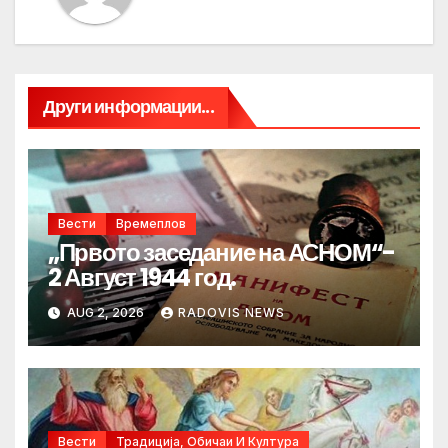
Други информации...
Вести
Времеплов
„Првото заседание на АСНОМ“-
2 Август 1944 год.
AUG 2, 2026
RADOVIS NEWS
Вести
Традиција, Обичаи И Култура