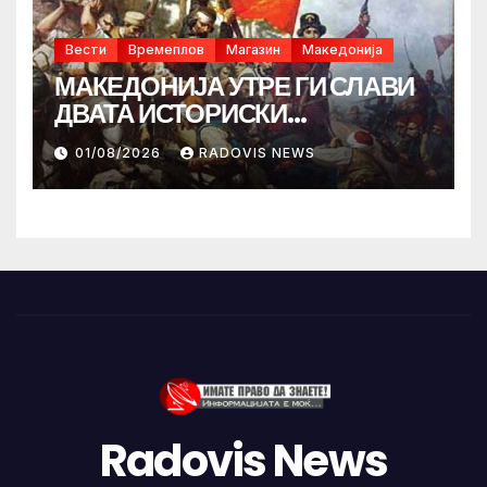
Вести
Времеплов
Магазин
Македонија
МАКЕДОНИЈА УТРЕ ГИ СЛАВИ
ДВАТА ИСТОРИСКИ
ИЛИНДЕНА!
01/08/2026
RADOVIS NEWS
Radovis News