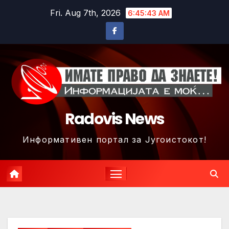
Skip
Fri. Aug 7th, 2026
6:45:46 AM
to
content
Radovis News
Информативен портал за Југоистокот!