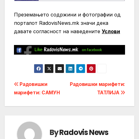
Преземањето содржини и фотографии од
порталот RadovisNews.mk значи дека
давате согласност на нaведените
Услови
Post
Радовишки
Радовишки марифети:
марифети: САМУН
ТАТЛИЈА
navigation
By
Radovis News