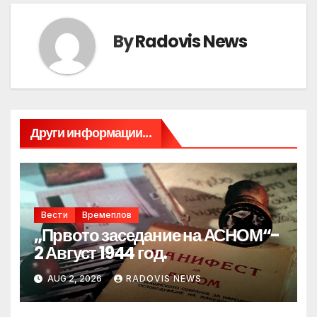
By
Radovis News
Други информации...
Вести
Времеплов
„Првото заседание на АСНОМ“-
2 Август 1944 год.
AUG 2, 2026
RADOVIS NEWS