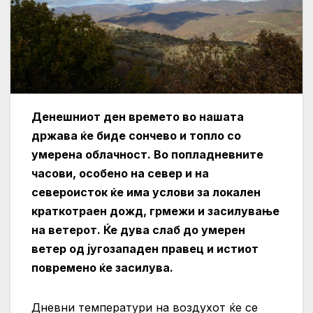
Денешниот ден времето во нашата
држава ќе биде сончево и топло со
умерена облачност. Во попладневните
часови, особено на север и на
североисток ќе има услови за локален
краткотраен дожд, грмежи и засилување
на ветерот. Ќе дува слаб до умерен
ветер од југозападен правец и истиот
повремено ќе засилува.
Дневни температури на воздухот ќе се