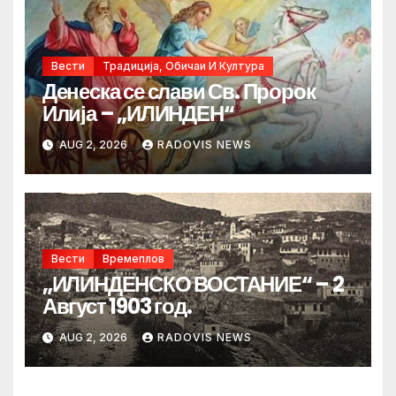
Вести
Традиција, Обичаи И Култура
Денеска се слави Св. Пророк
Илија – „ИЛИНДЕН“
AUG 2, 2026
RADOVIS NEWS
Вести
Времеплов
„ИЛИНДЕНСКО ВОСТАНИЕ“ – 2
Август 1903 год.
AUG 2, 2026
RADOVIS NEWS