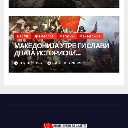
Вести
Времеплов
Магазин
Македонија
МАКЕДОНИЈА УТРЕ ГИ СЛАВИ
ДВАТА ИСТОРИСКИ
ИЛИНДЕНА!
01/08/2026
RADOVIS NEWS