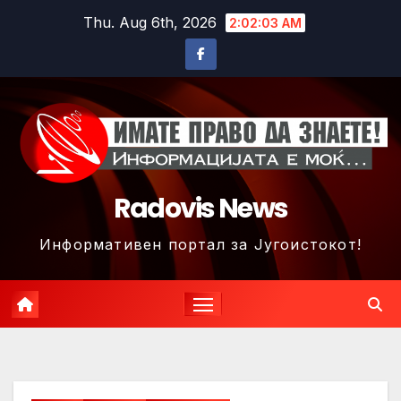
Skip
Thu. Aug 6th, 2026
2:02:06 AM
to
content
Radovis News
Информативен портал за Југоистокот!