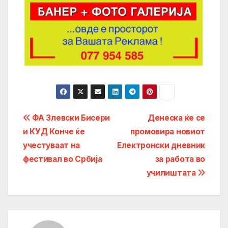
Post
ФА Злевски Бисери
Денеска ќе се
и КУД Конче ќе
промовира новиот
navigation
учестуваат на
Електронски дневник
фестивал во Србија
за работа во
училиштата