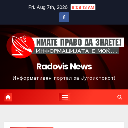
Skip
Fri. Aug 7th, 2026
8:08:16 AM
to
content
Radovis News
Информативен портал за Југоистокот!