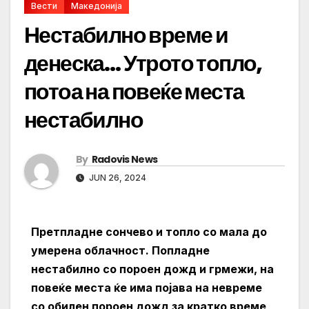
Вести
Македонија
Нестабилно време и
денеска… Утрото топло,
потоа на повеќе места
нестабилно
By
Radovis News
JUN 26, 2024
Претпладне сончево и топло со мала до
умерена облачност. Попладне
нестабилно со пороен дожд и грмежи, на
повеќе места ќе има појава на невреме
со обилен пороен дожд за кратко време,