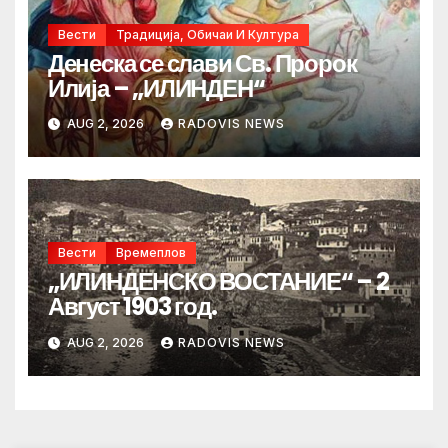
Вести
Традиција, Обичаи И Култура
Денеска се слави Св. Пророк
Илија – „ИЛИНДЕН“
AUG 2, 2026
RADOVIS NEWS
Вести
Времеплов
„ИЛИНДЕНСКО ВОСТАНИЕ“ – 2
Август 1903 год.
AUG 2, 2026
RADOVIS NEWS