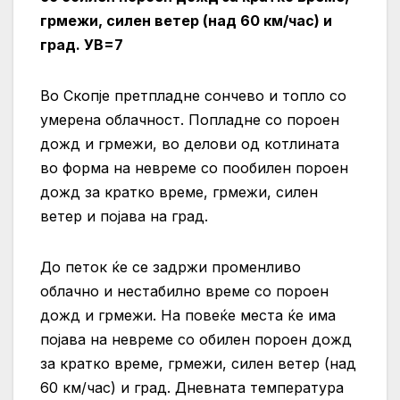
грмежи, силен ветер (над 60 км/час) и
град. УВ=7
Во Скопје претпладне сончево и топло со
умерена облачност. Попладне со пороен
дожд и грмежи, во делови од котлината
во форма на невреме со пообилен пороен
дожд за кратко време, грмежи, силен
ветер и појава на град.
До петок ќе се задржи променливо
облачно и нестабилно време со пороен
дожд и грмежи. На повеќе места ќе има
појава на невреме со обилен пороен дожд
за кратко време, грмежи, силен ветер (над
60 км/час) и град. Дневната температура