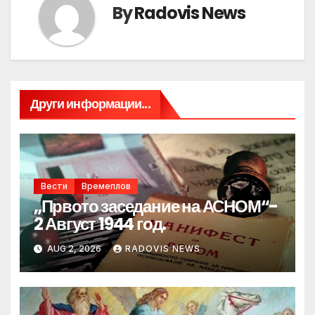
By
Radovis News
Други информации...
Вести
Времеплов
„Првото заседание на АСНОМ“-
2 Август 1944 год.
AUG 2, 2026
RADOVIS NEWS