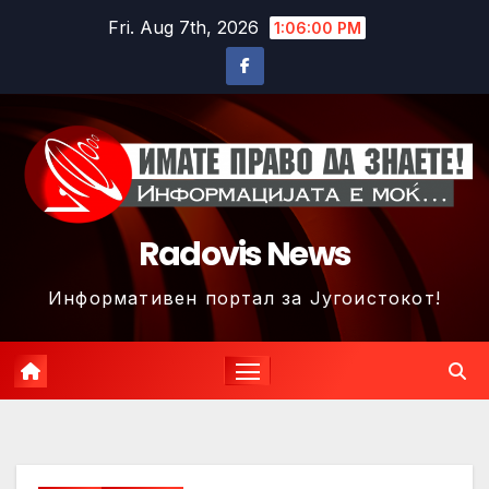
Skip
Fri. Aug 7th, 2026
1:06:02 PM
to
content
Radovis News
Информативен портал за Југоистокот!