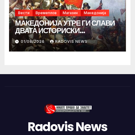
Вести
Времеплов
Магазин
Македонија
МАКЕДОНИЈА УТРЕ ГИ СЛАВИ
ДВАТА ИСТОРИСКИ
ИЛИНДЕНА!
01/08/2026
RADOVIS NEWS
Radovis News