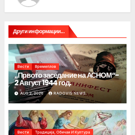
Други информации...
Вести
Времеплов
„Првото заседание на АСНОМ“-
2 Август 1944 год.
AUG 2, 2026
RADOVIS NEWS
Вести
Традиција, Обичаи И Култура