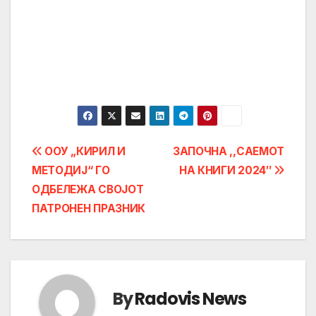
Post
ООУ „КИРИЛ И
ЗАПОЧНА ,,САЕМОТ
МЕТОДИЈ“ ГО
НА КНИГИ 2024″
navigation
ОДБЕЛЕЖА СВОЈОТ
ПАТРОНЕН ПРАЗНИК
By
Radovis News