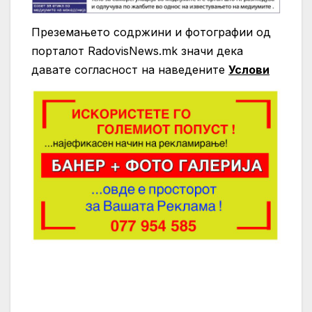
Преземањето содржини и фотографии од
порталот RadovisNews.mk значи дека
давате согласност на нaведените
Услови