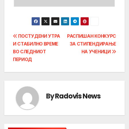
Post
ПОСТУДЕНИ УТРА
РАСПИШАН КОНКУРС
И СТАБИЛНО ВРЕМЕ
ЗА СТИПЕНДИРАЊЕ
navigation
ВО СЛЕДНИОТ
НА УЧЕНИЦИ
ПЕРИОД
By
Radovis News