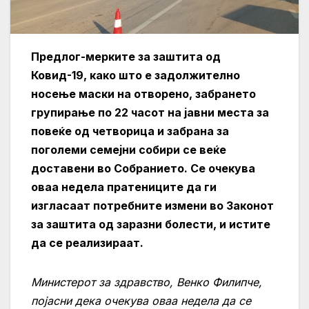
Предлог-мерките за заштита од
Ковид-19, како што е задолжително
носење маски на отворено, забрането
групирање по 22 часот на јавни места за
повеќе од четворица и забрана за
поголеми семејни собири се веќе
доставени во Собранието. Се очекува
оваа недела пратениците да ги
изгласаат потребните измени во Законот
за заштита од заразни болести, и истите
да се реализираат.
Министерот за здравство, Венко Филипче,
појасни дека очекува оваа недела да се