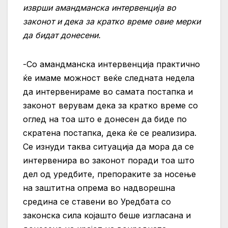
изврши амандманска интервенција во
законот и дека за кратко време овие мерки
да бидат донесени.
-Со амандманска интервенција практично
ќе имаме можност веќе следната недела
да интервенираме во самата постапка и
законот верувам дека за кратко време со
оглед на тоа што е донесен да биде по
скратена постапка, дека ќе се реализира.
Се изнуди таква ситуација да мора да се
интервенира во законот поради тоа што
дел од уредбите, препораките за носење
на заштитна опрема во надворешна
средина се ставени во Уредбата со
законска сила којашто беше изгласана и