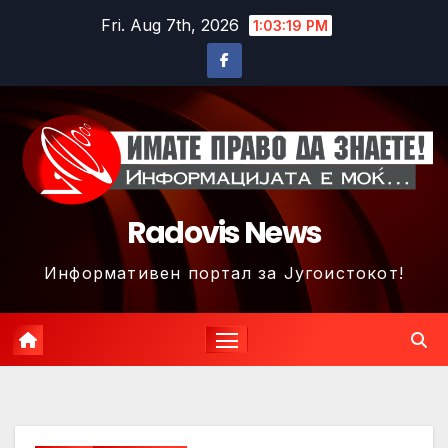
Skip
Fri. Aug 7th, 2026
1:03:22 PM
to
content
Radovis News
Информативен портал за Југоистокот!