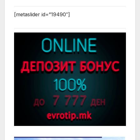
[metaslider id=”19490″]