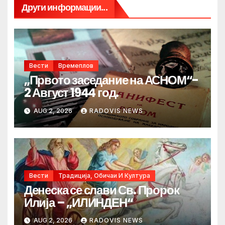
Други информации...
Вести
Времеплов
„Првото заседание на АСНОМ“-
2 Август 1944 год.
AUG 2, 2026
RADOVIS NEWS
Вести
Традиција, Обичаи И Култура
Денеска се слави Св. Пророк
Илија – „ИЛИНДЕН“
AUG 2, 2026
RADOVIS NEWS