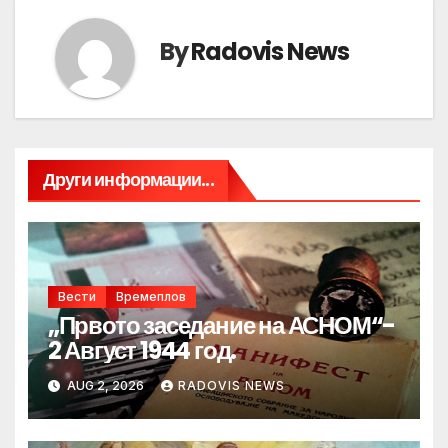
By
Radovis News
Други информации...
Вести
Времеплов
„Првото заседание на АСНОМ“-
2 Август 1944 год.
AUG 2, 2026
RADOVIS NEWS