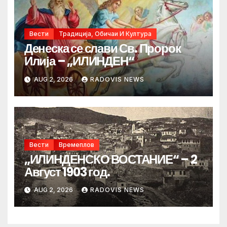
Вести
Традиција, Обичаи И Култура
Денеска се слави Св. Пророк
Илија – „ИЛИНДЕН“
AUG 2, 2026
RADOVIS NEWS
Вести
Времеплов
„ИЛИНДЕНСКО ВОСТАНИЕ“ – 2
Август 1903 год.
AUG 2, 2026
RADOVIS NEWS