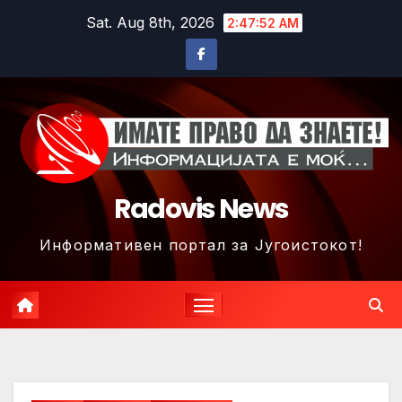
Skip
Sat. Aug 8th, 2026
2:47:55 AM
to
content
Radovis News
Информативен портал за Југоистокот!