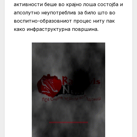
активности беше во крајно лоша состојба и
апсолутно неупотреблив за било што во
воспитно-образовниот процес ниту пак
како инфраструктурна површина.