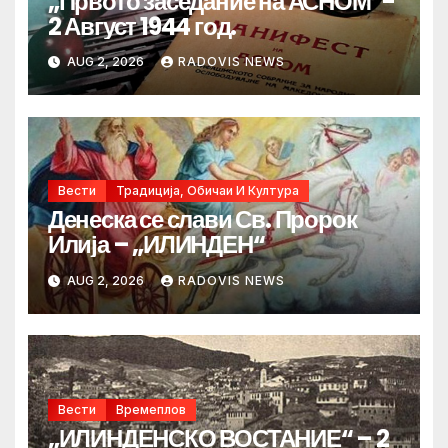
„Првото заседание на АСНОМ“-
2 Август 1944 год.
AUG 2, 2026
RADOVIS NEWS
Вести
Традиција, Обичаи И Култура
Денеска се слави Св. Пророк
Илија – „ИЛИНДЕН“
AUG 2, 2026
RADOVIS NEWS
Вести
Времеплов
„ИЛИНДЕНСКО ВОСТАНИЕ“ – 2