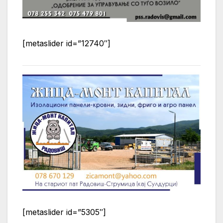
[metaslider id=”12740″]
[metaslider id=”5305″]