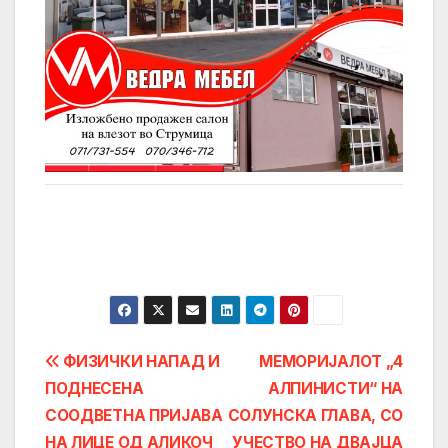
Post
ФИЗИЧКИ НАПАД И
МЕМОРИЈАЛОТ „4
ПОДНЕСЕНА
AЛПИНИСТИ“ НА
navigation
СООДВЕТНА ПРИЈАВА
СОЛУНСКА ГЛАВА, СО
НА ЛИЦЕ ОД АЛИКОЧ
УЧЕСТВО НА ДВАЈЦА