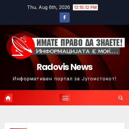
Skip
Thu. Aug 6th, 2026
12:15:14 PM
to
content
Radovis News
Информативен портал за Југоистокот!