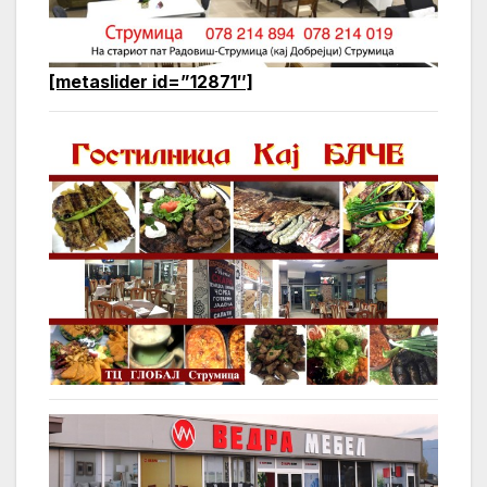
[metaslider id=”12871″]