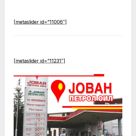
[metaslider id=”11006″]
[metaslider id=”11231″]