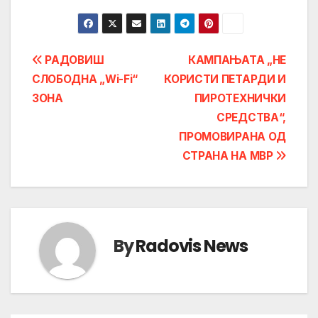
Post
РАДОВИШ
КАМПАЊАТА „НЕ
СЛОБОДНА „Wi-Fi“
КОРИСТИ ПЕТАРДИ И
navigation
ЗОНА
ПИРОТЕХНИЧКИ
СРЕДСТВА“,
ПРОМОВИРАНА ОД
СТРАНА НА МВР
By
Radovis News