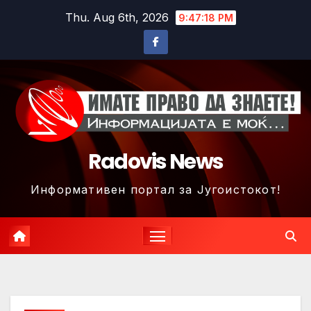
Skip
Thu. Aug 6th, 2026
9:47:21 PM
to
content
Radovis News
Информативен портал за Југоистокот!