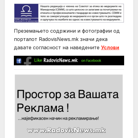
Преземањето содржини и фотографии од
порталот RadovisNews.mk значи дека
давате согласност на нaведените
Услови