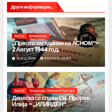
Други информации...
Вести
Времеплов
„Првото заседание на АСНОМ“-
2 Август 1944 год.
AUG 2, 2026
RADOVIS NEWS
Вести
Традиција, Обичаи И Култура
Денеска се слави Св. Пророк
Илија – „ИЛИНДЕН“