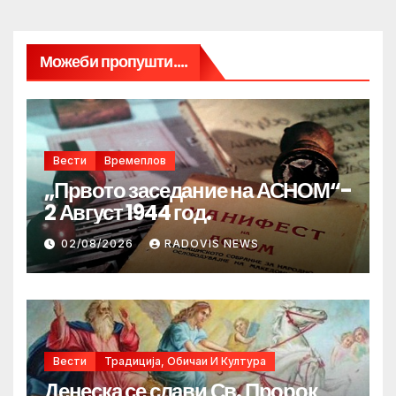
Можеби пропушти....
Вести
Времеплов
„Првото заседание на АСНОМ“-
2 Август 1944 год.
02/08/2026
RADOVIS NEWS
Вести
Традиција, Обичаи И Култура
Денеска се слави Св. Пророк