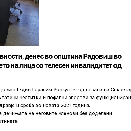
вности, денес во општина Радовиш во
то на лица со телесен инвалидитет од
довиш Г-дин Герасим Конзулов, од страна на Секрета
 упатени честитки и пофални зборови за функционира
дравје и среќа во новата 2021 година.
а дечињата на неговите членови беа доделени
тината.