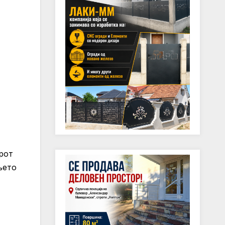
рот
њето