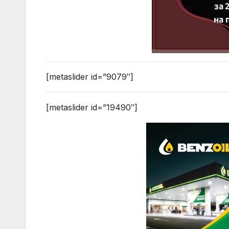
[metaslider id=”9079″]
[metaslider id=”19490″]