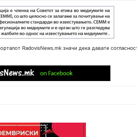
рталот RadovisNews.mk значи дека давате согласнос