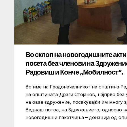
Во склоп на новогодишните акти
посета беа членови на Здружение
Радовиш и Конче „Мобилност“.
Во име на Градоначалникот на општина Ра
на општината Драги Стојанов, најпрво беа
на оваа здружение, посакувајќи им многу з
Веднаш потоа, на Здружението, односно н
новогодишни пакетчиња – донација од опш