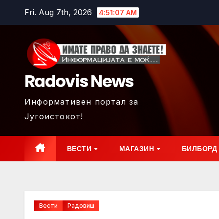
Skip
Fri. Aug 7th, 2026
4:51:09 AM
to
content
Radovis News
Информативен портал за
Југоистокот!
ВЕСТИ
МАГАЗИН
БИЛБОРД
Вести
Радовиш