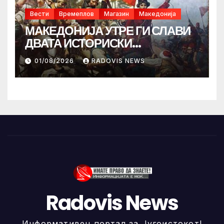
Вести
Времеплов
Магазин
Македонија
МАКЕДОНИЈА УТРЕ ГИ СЛАВИ
ДВАТА ИСТОРИСКИ
ИЛИНДЕНА!
01/08/2026
RADOVIS NEWS
Radovis News
Информативен портал за Југоистокот!