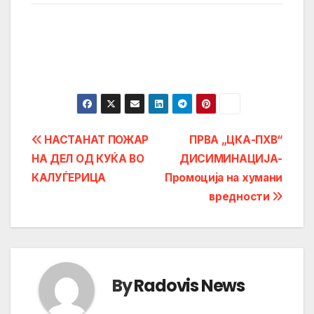
Post
НАСТАНАТ ПОЖАР
ПРВА „ЦКА-ПХВ“
НА ДЕЛ ОД КУЌА ВО
ДИСИМИНАЦИЈА-
navigation
КАЛУЃЕРИЦА
Промоција на хумани
вредности
By
Radovis News