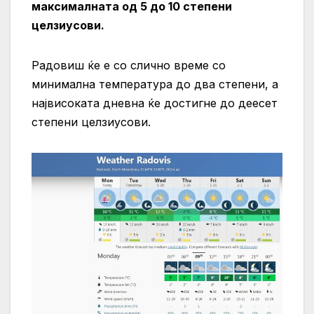
максималната од 5 до 10 степени
целзиусови.
Радовиш ќе е со слично време со
минимална температура до два степени, а
највисоката дневна ќе достигне до деесет
степени целзиусови.