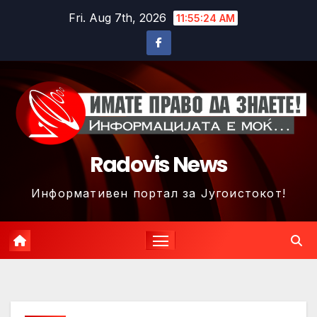
Skip
Fri. Aug 7th, 2026
11:55:27 AM
to
content
Radovis News
Информативен портал за Југоистокот!