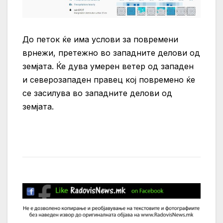
До петок ќе има услови за повремени
врнежи, претежно во западните делови од
земјата. Ќе дува умерен ветер од западен
и северозападен правец кој повремено ќе
се засилува во западните делови од
земјата.