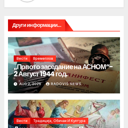
Други информации...
Вести
Времеплов
„Првото заседание на АСНОМ“-
2 Август 1944 год.
AUG 2, 2026
RADOVIS NEWS
Вести
Традиција, Обичаи И Култура