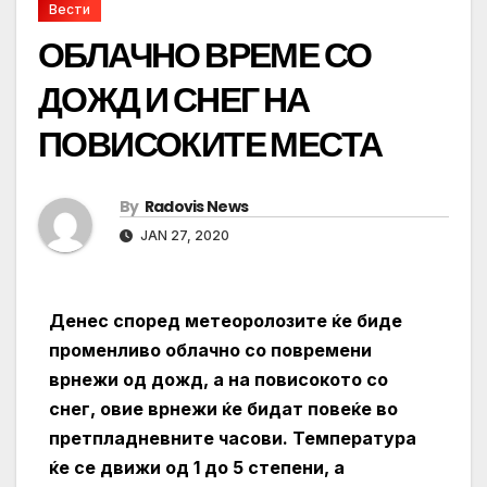
Вести
ОБЛАЧНО ВРЕМЕ СО
ДОЖД И СНЕГ НА
ПОВИСОКИТЕ МЕСТА
By
Radovis News
JAN 27, 2020
Денес според метеоролозите ќе биде
променливо облачно со повремени
врнежи од дожд, а на повисокото со
снег, овие врнежи ќе бидат повеќе во
претпладневните часови. Температура
ќе се движи од 1 до 5 степени, а