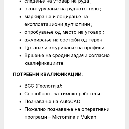
следење на утовар на руда ;
оконтурување на рудното тело ;
маркирање и лоцирање на
експлоатациони дупчотини ;
опробување од место на утовар ;
ажурирање на состојби од терен
Цртање и ажурирање на профили
Вршење на сродни задачи согласно
квалификациите.
ПОТРЕБНИ КВАЛИФИКАЦИИ:
ВСС (Геологија
)
;
Способност за тимско работење
Познавање на AutoCAD
Пожелно познавање на оперативни
програми – Micromine и Vulcan