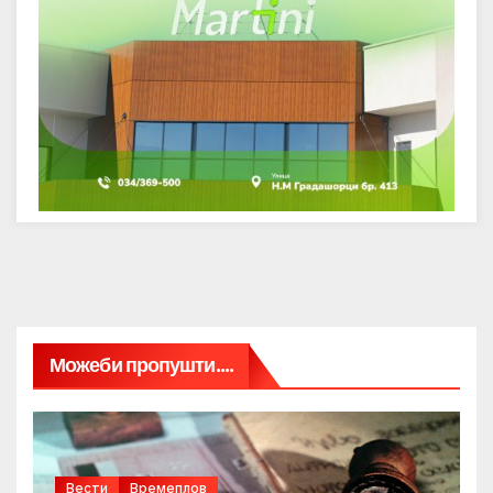
Можеби пропушти....
Вести
Времеплов