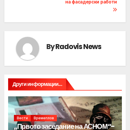
на фасадерски работи
By
Radovis News
Други информации...
Вести
Времеплов
„Првото заседание на АСНОМ“-