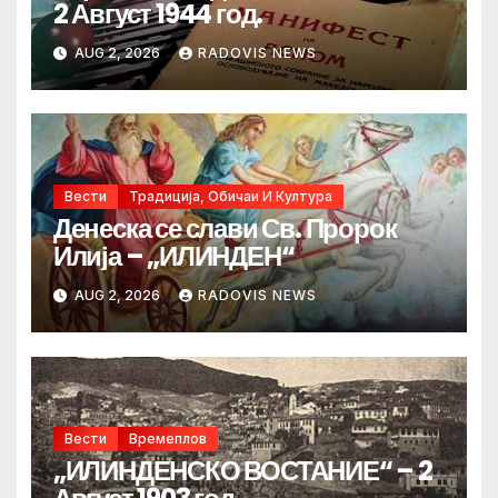
2 Август 1944 год.
AUG 2, 2026
RADOVIS NEWS
Вести
Традиција, Обичаи И Култура
Денеска се слави Св. Пророк
Илија – „ИЛИНДЕН“
AUG 2, 2026
RADOVIS NEWS
Вести
Времеплов
„ИЛИНДЕНСКО ВОСТАНИЕ“ – 2