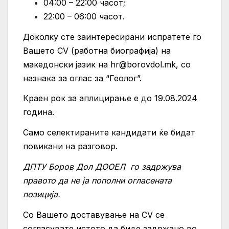
04:00 – 22:00 часот;
22:00 – 06:00 часот.
Доколку сте заинтересирани испратете го
Вашето CV (работна биографија) на
македонски јазик на
hr@borovdol.mk
, со
назнака за оглас за “Геолог”.
Краен рок за аплицирање е до 19.08.2024
година.
Само селектираните кандидати ќе бидат
повикани на разговор.
ДПТУ Боров Дол ДООЕЛ
го задржува
правото да не ја пополни огласената
позиција.
Со Вашето доставување на CV се
согласувате истото да биде задржано во