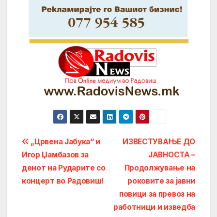
Post
„Црвена Јабука“ и
ИЗВЕСТУВАЊЕ ДО
Игор Џамбазов за
ЈАВНОСТА –
navigation
денот на Рударите со
Продолжување на
концерт во Радовиш!
роковите за јавни
повици за превоз на
работници и изведба