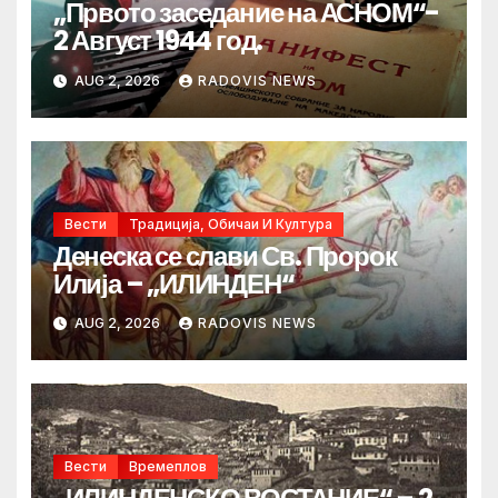
„Првото заседание на АСНОМ“-
2 Август 1944 год.
AUG 2, 2026
RADOVIS NEWS
Вести
Традиција, Обичаи И Култура
Денеска се слави Св. Пророк
Илија – „ИЛИНДЕН“
AUG 2, 2026
RADOVIS NEWS
Вести
Времеплов