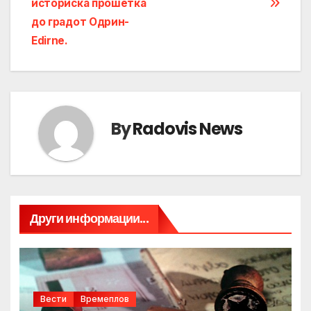
историска прошетка
до градот Одрин-
Edirne.
By
Radovis News
Други информации...
Вести
Времеплов