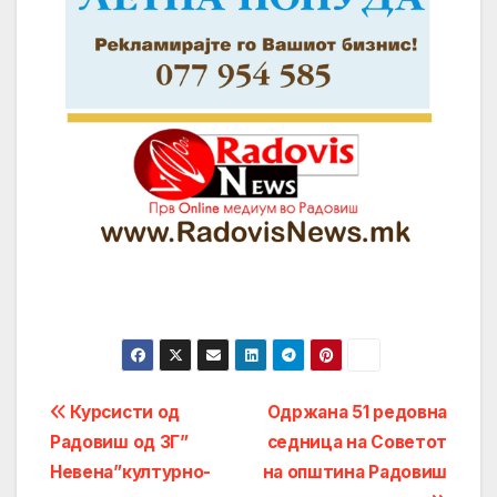
Post
Курсисти од
Одржана 51 редовна
Радовиш од ЗГ”
седница на Советот
navigation
Невена”културно-
на општина Радовиш