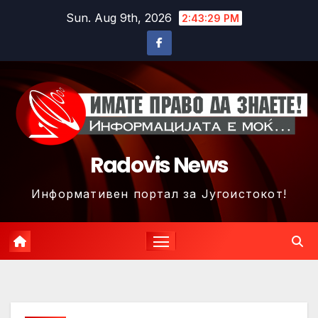
Skip
Sun. Aug 9th, 2026
2:43:32 PM
to
content
Radovis News
Информативен портал за Југоистокот!