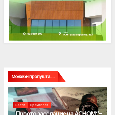
Можеби пропушти....
Вести
Времеплов
„Првото заседание на АСНОМ“-