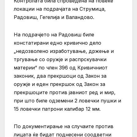
Контролата била спроведена на повеќе
локации на подрачјата на Струмица,
Радовиш, Гегелија и Валандово.
На подрачјето на Радовиш биле
констатирани едно кривично дело
„недозволено изработување, држење и
тргување со оружје и распрскувачки
материи“ по член 396 од Кривичниот
законик, два прекршоци од Закон за
оружје и еден прекршок од Закон за
прекршоците против јавниот ред и мир,
при што биле одземени 2 ловечки пушки и
15 ловечки патрони калибар 12 мм.
По документирање на случаите против
лицата ќе бидат поднесени соодветни