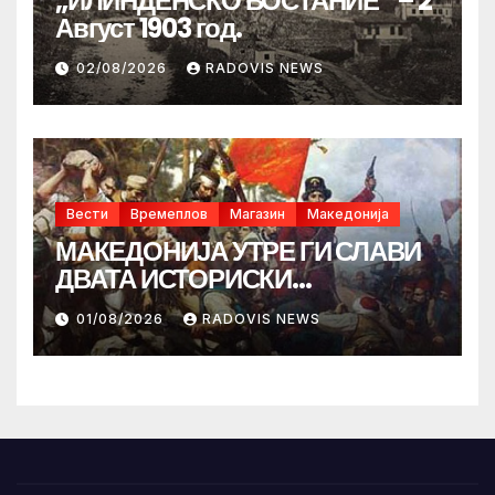
„ИЛИНДЕНСКО ВОСТАНИЕ“ – 2
Август 1903 год.
02/08/2026
RADOVIS NEWS
Вести
Времеплов
Магазин
Македонија
МАКЕДОНИЈА УТРЕ ГИ СЛАВИ
ДВАТА ИСТОРИСКИ
ИЛИНДЕНА!
01/08/2026
RADOVIS NEWS