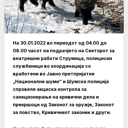
На 30.01.2022 во периодот од 04.00 до
08.00 часот на подрачјето на Секторот за
внатрешни работи Струмица, полициски
службеници во координација со
вработени во Јавно претпријатие
„Национални шуми“ и Шумска полиција
спровеле акциска контрола за
санкционирање на кривични дела и
прекршоци од Законот за оружје, Законот
за ловство, Кривичниот законик и други.