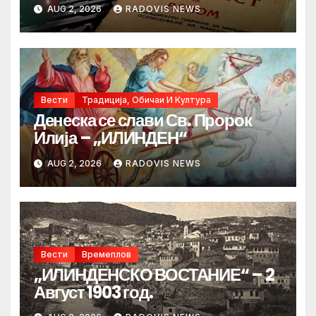
AUG 2, 2026
RADOVIS NEWS
Вести
Традиција, Обичаи И Култура
Денеска се слави Св. Пророк
Илија – „ИЛИНДЕН“
AUG 2, 2026
RADOVIS NEWS
Вести
Времеплов
„ИЛИНДЕНСКО ВОСТАНИЕ“ – 2
Август 1903 год.