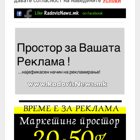
давате согласност на нaведените
Услови