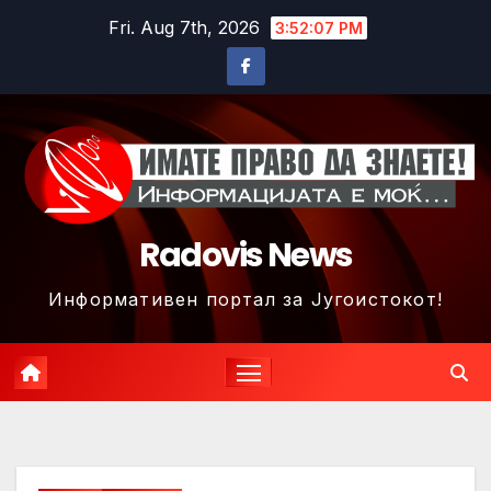
Skip
Fri. Aug 7th, 2026
3:52:10 PM
to
content
Radovis News
Информативен портал за Југоистокот!