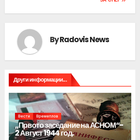
By
Radovis News
Други информации...
Вести
Времеплов
„Првото заседание на АСНОМ“-
2 Август 1944 год.