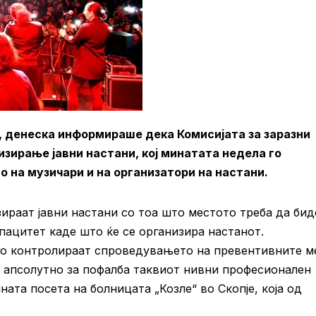
, денеска информираше дека Комисијата за заразни
изирање јавни настани, кој минатата недела го
 на музичари и на организатори на настани.
зираат јавни настани со тоа што местото треба да бид
пацитет каде што ќе се организира настанот.
 го контролираат спроведувањето на превентивните м
е апсолутно за пофалба таквиот нивни професионален
ната посета на болницата „Козле“ во Скопје, која од