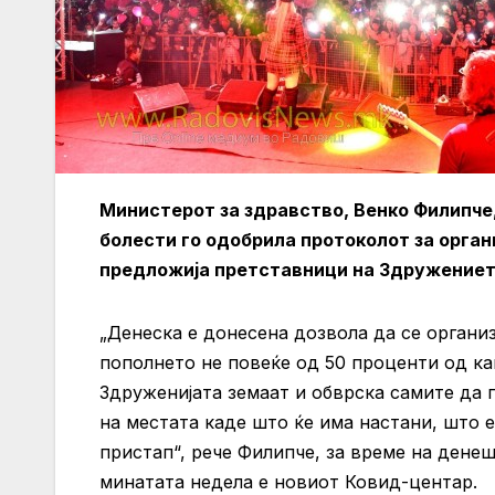
Министерот за здравство, Венко Филипче
болести го одобрила протоколот за орган
предложија претставници на Здружението
„Денеска е донесена дозвола да се органи
пополнето не повеќе од 50 проценти од ка
Здруженијата земаат и обврска самите да
на местата каде што ќе има настани, што 
пристап“, рече Филипче, за време на денеш
минатата недела е новиот Ковид-центар.