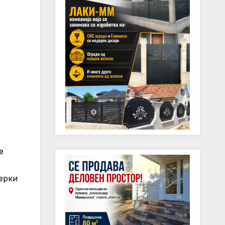
е
ерки