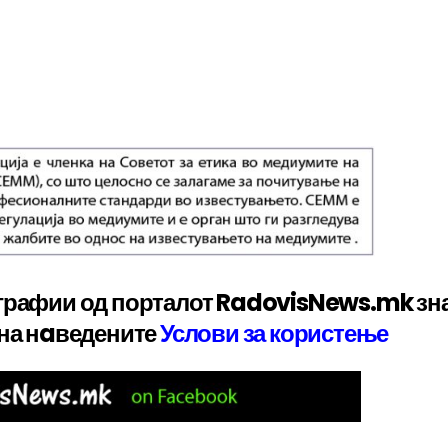
графии од порталот RadovisNews.mk зн
 на нaведените
Услови за користење