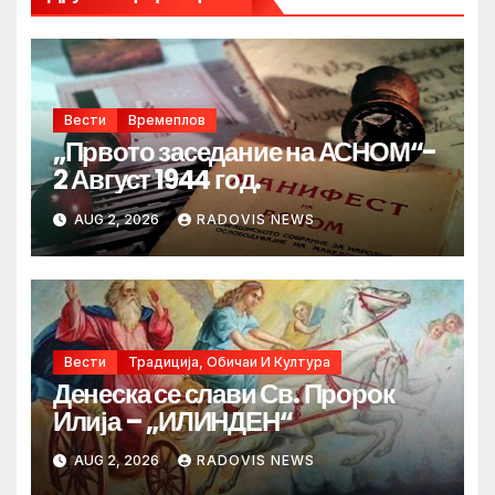
Вести
Времеплов
„Првото заседание на АСНОМ“-
2 Август 1944 год.
AUG 2, 2026
RADOVIS NEWS
Вести
Традиција, Обичаи И Култура
Денеска се слави Св. Пророк
Илија – „ИЛИНДЕН“
AUG 2, 2026
RADOVIS NEWS