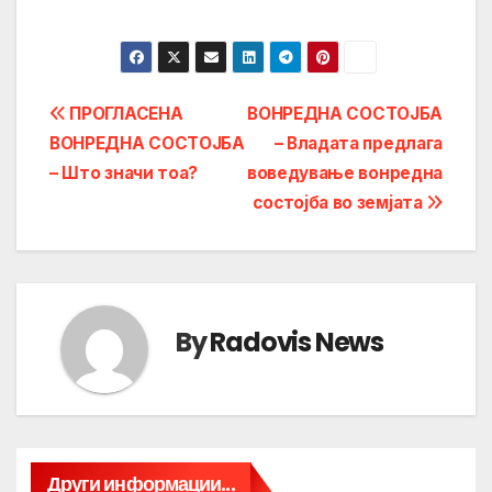
Post
ПРОГЛАСЕНА
ВОНРЕДНА СОСТОЈБА
ВОНРЕДНА СОСТОЈБА
– Владата предлага
navigation
– Што значи тоа?
воведување вонредна
состојба во земјата
By
Radovis News
Други информации...