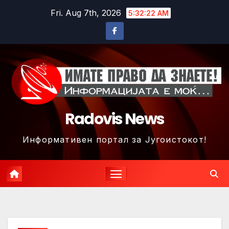
Skip
Fri. Aug 7th, 2026
5:32:25 AM
to
content
Radovis News
Информативен портал за Југоистокот!