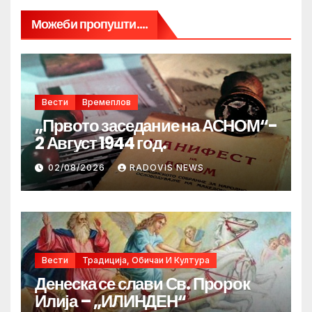
Можеби пропушти....
Вести
Времеплов
„Првото заседание на АСНОМ“-
2 Август 1944 год.
02/08/2026
RADOVIS NEWS
Вести
Традиција, Обичаи И Култура
Денеска се слави Св. Пророк
Илија – „ИЛИНДЕН“