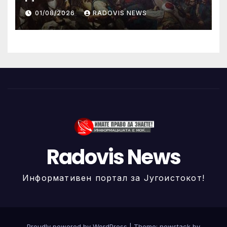
ИЛИНДЕНА!
01/08/2026
RADOVIS NEWS
Radovis News
Информативен портал за Југоистокот!
Proudly powered by WordPress
|
Theme: newstack by