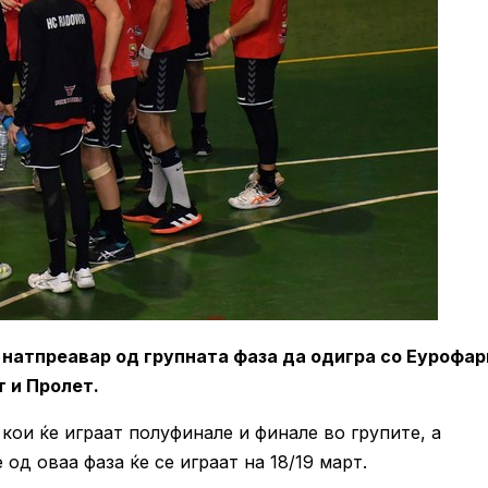
натпреавар од групната фаза да одигра со Еурофа
т и Пролет.
кои ќе играат полуфинале и финале во групите, а
д оваа фаза ќе се играат на 18/19 март.