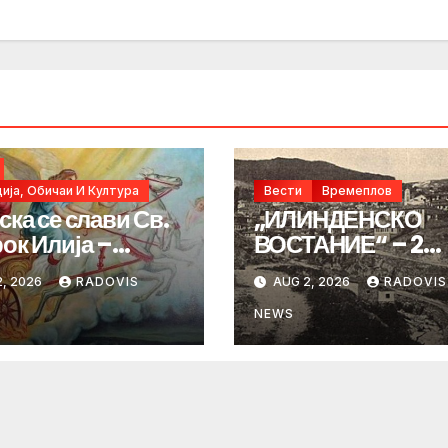
ија, Обичаи И Култура
Вести
Времеплов
ска се слави Св.
„ИЛИНДЕНСКО
ок Илија –
ВОСТАНИЕ“ – 2
ИНДЕН“
Август 1903 год.
, 2026
RADOVIS
AUG 2, 2026
RADOVIS
NEWS