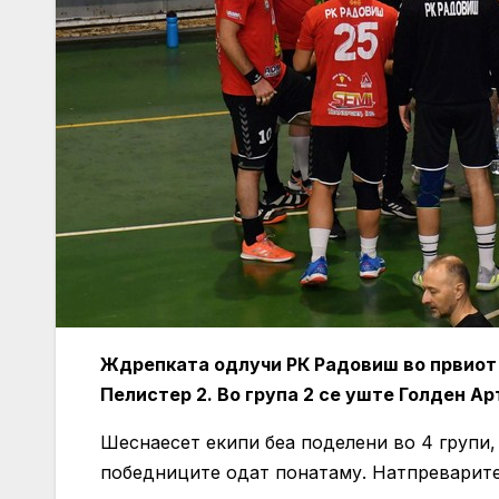
Ждрепката одлучи РК Радовиш во првиот 
Пелистер 2. Во група 2 се уште Голден Ар
Шеснаесет екипи беа поделени во 4 групи, 
победниците одат понатаму. Натпреварите о