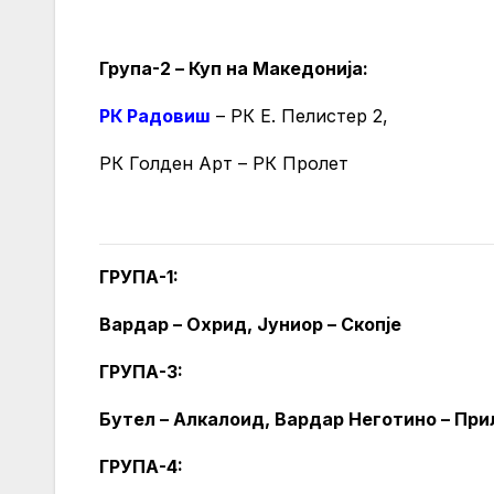
Група-2 – Куп на Македонија:
РК Радовиш
– РК Е. Пелистер 2,
РК Голден Арт – РК Пролет
ГРУПА-1:
Вардар – Охрид, Јуниор – Скопје
ГРУПА-3:
Бутел – Алкалоид, Вардар Неготино – При
ГРУПА-4: