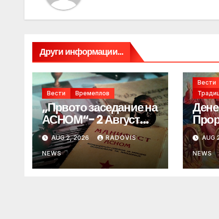
Други информации...
Вести
Вести
Времеплов
Традиц
„Првото заседание на
Дене
АСНОМ“- 2 Август
Прор
1944 год.
„ИЛ
AUG 2, 2026
RADOVIS
AUG 2
NEWS
NEWS