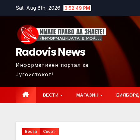
Skip
Sat. Aug 8th, 2026
3:52:51 PM
to
content
Radovis News
Информативен портал за
Југоистокот!
ВЕСТИ
МАГАЗИН
БИЛБОРД
Вести
Спорт