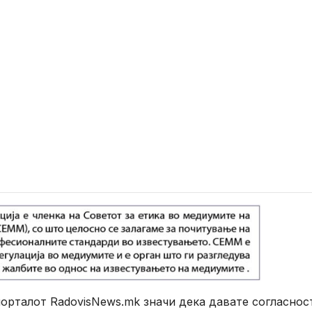
рталот RadovisNews.mk значи дека давате согласнос