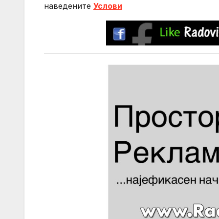
нaведените
Услови