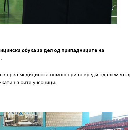
ицинска обука за дел од припадниците на
.
 на прва медицинска помош при повреди од елемента
икати на сите учесници.