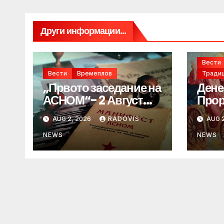
Други информации...
Вести
Вести
Времеплов
Традиц
„Првото заседание на
Дене
АСНОМ“- 2 Август
Прор
1944 год.
„ИЛ
AUG 2, 2026
RADOVIS
AUG 2
NEWS
NEWS