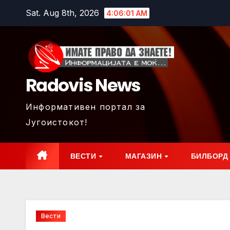
Skip
Sat. Aug 8th, 2026
4:06:03 AM
to
content
Radovis News
Информативен портал за
Југоистокот!
ВЕСТИ
МАГАЗИН
БИЛБОРД
Вести