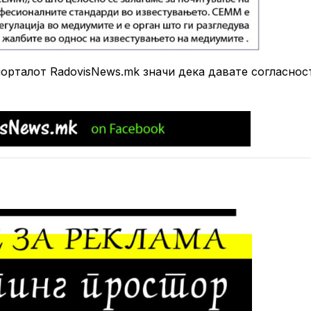
рталот RadovisNews.mk значи дека давате согласнос