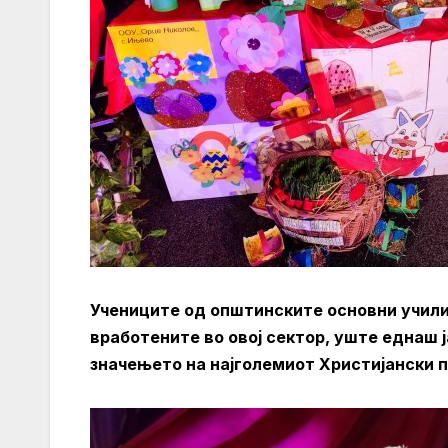
Учениците од општинските основни учили
вработените во овој сектор, уште еднаш 
значењето на најголемиот Христијански п