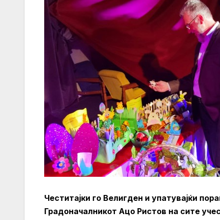
Честитајки го Велигден и упатувајќи пор
Градоначалникот Ацо Ристов на сите учес