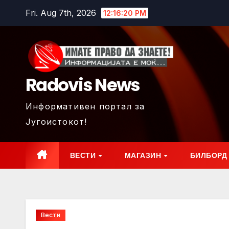
Skip
Fri. Aug 7th, 2026
12:16:22 PM
to
content
Radovis News
Информативен портал за
Југоистокот!
ВЕСТИ
МАГАЗИН
БИЛБОРД
Вести