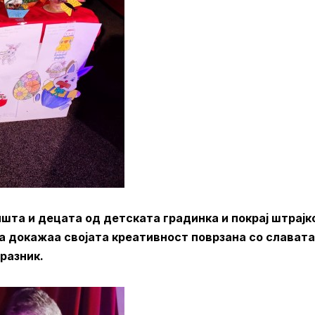
шта и децата од детската градинка и покрај штрајк
ја докажаа својата креативност поврзана со славата
разник.