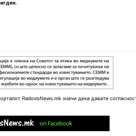
игден.
рталот RadovisNews.mk значи дека давате согласнос