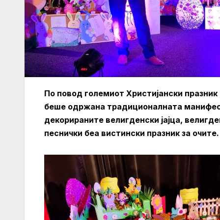
По повод големиот Христијански празник 
беше одржана традиционалната манифест
декорираните велигденски јајца, велигде
песнички беа вистински празник за очите.