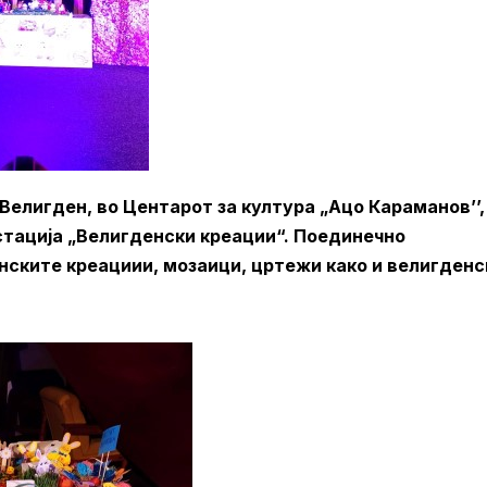
Велигден, во Центарот за култура „Ацо Караманов’’,
ација „Велигденски креации“. Поединечно
нските креациии, мозаици, цртежи како и велигден