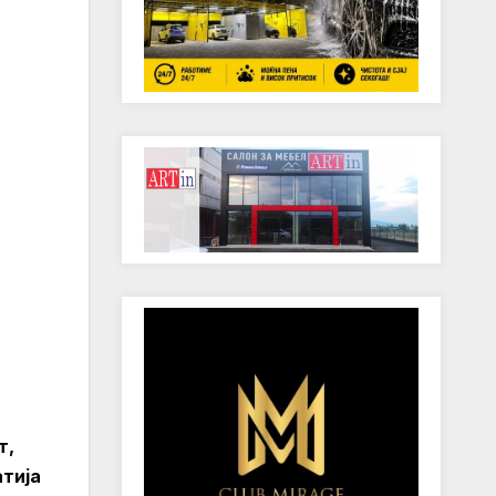
т,
атија