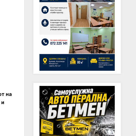
от на
 и