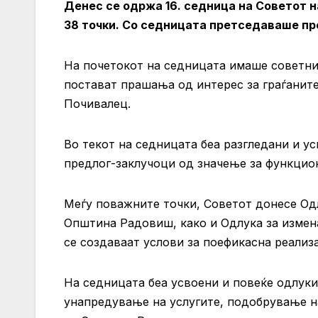
Денес се одржа 16. седница на Советот 
38 точки. Со седницата претседаваше пр
На почетокот на седницата имаше советн
постават прашања од интерес за граѓанит
Почивалец.
Во текот на седницата беа разгледани и у
предлог-заклучоци од значење за функцио
Меѓу поважните точки, Советот донесе Од
Општина Радовиш, како и Одлука за измен
се создаваат услови за поефикасна реализ
На седницата беа усвоени и повеќе одлуки
унапредување на услугите, подобрување н