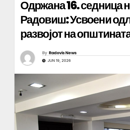
Одржана 16. седница 
Радовиш: Усвоени одлу
развојот на општинат
By
Radovis News
JUN 19, 2026