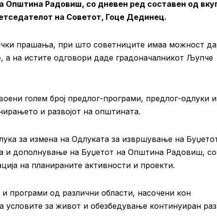
на Општина Радовиш, со дневен ред составен од вку
етседателот на Советот, Гоце Дединец.
ички прашања, при што советниците имаа можност да
е, а на истите одговори даде градоначалникот Љупче
своени голем број предлог-програми, предлог-одлуки и
нирањето и развојот на општината.
лука за измена на Одлуката за извршување на Буџето
а и дополнување на Буџетот на Општина Радовиш, с
ација на планираните активности и проекти.
 и програми од различни области, насочени кон
а условите за живот и обезбедување континуиран раз