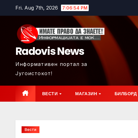
Skip
Fri. Aug 7th, 2026
7:06:56 PM
to
content
Radovis News
Информативен портал за
Југоистокот!
ВЕСТИ
МАГАЗИН
БИЛБОРД
Вести