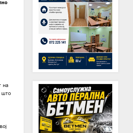
пно
т на
о што
вој