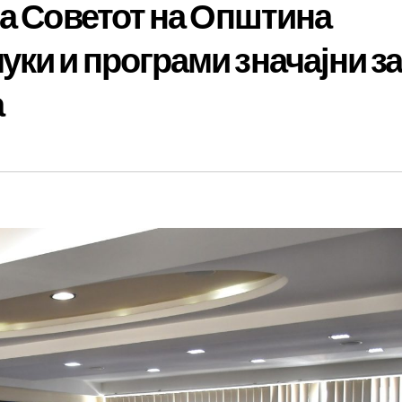
на Советот на Општина
ки и програми значајни з
а