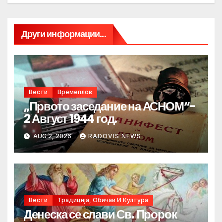
Други информации...
Вести
Времеплов
„Првото заседание на АСНОМ“-
2 Август 1944 год.
AUG 2, 2026
RADOVIS NEWS
Вести
Традиција, Обичаи И Култура
Денеска се слави Св. Пророк