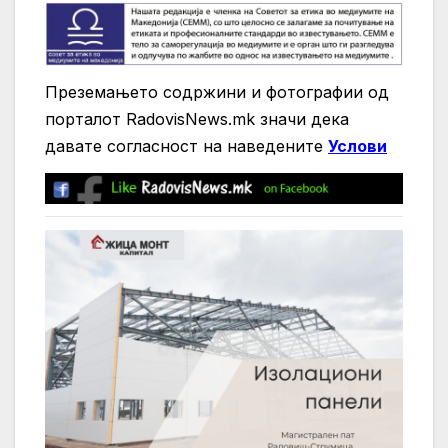
Преземањето содржини и фотографии од
порталот RadovisNews.mk значи дека
давате согласност на нaведените
Услови