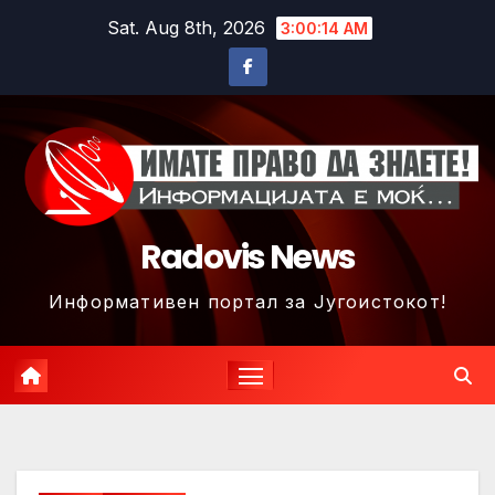
Skip
Sat. Aug 8th, 2026
3:00:16 AM
to
content
Radovis News
Информативен портал за Југоистокот!