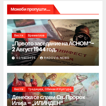
Можеби пропушти....
Вести
Времеплов
„Првото заседание на АСНОМ“-
2 Август 1944 год.
02/08/2026
RADOVIS NEWS
Вести
Традиција, Обичаи И Култура
Денеска се слави Св. Пророк
Илија – „ИЛИНДЕН“