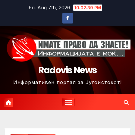
Skip
Fri. Aug 7th, 2026
10:02:42 PM
to
content
Radovis News
Информативен портал за Југоистокот!