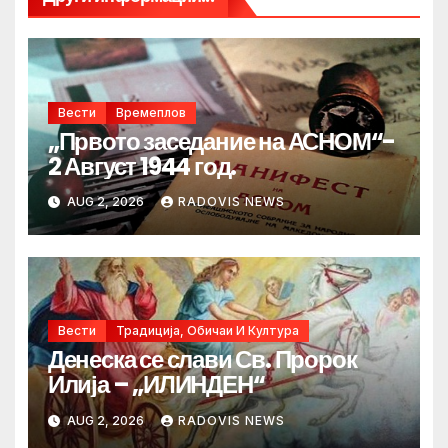
Вести
Времеплов
„Првото заседание на АСНОМ“-
2 Август 1944 год.
AUG 2, 2026
RADOVIS NEWS
Вести
Традиција, Обичаи И Култура
Денеска се слави Св. Пророк
Илија – „ИЛИНДЕН“
AUG 2, 2026
RADOVIS NEWS