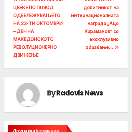
Post
ЦВЕЌЕ ПО ПОВОД
добитникот на
navigation
ОДБЕЛЕЖУВАЊЕТО
интернационалната
НА 23-ТИ ОКТОМВРИ
награда „Ацо
– ДЕН НА
Караманов“ со
МАКЕДОНСКОТО
ексклузивно
РЕВОЛУЦИОНЕРНО
обраќање…
ДВИЖЕЊЕ
By
Radovis News
Други информации...