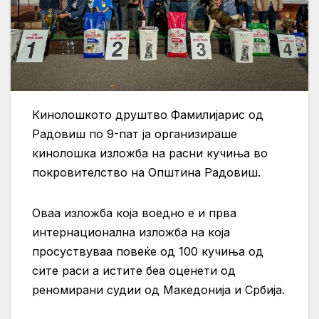
Кинолошкото друштво Фамилијарис од
Радовиш по 9-пат ја организираше
кинолошка изложба на расни кучиња во
покровителство на Општина Радовиш.
Оваa изложба која воедно е и прва
интернационална изложба на која
просуствуваа повеќе од 100 кучиња од
сите раси а истите беа оценети од
реномирани судии од Македонија и Србија.