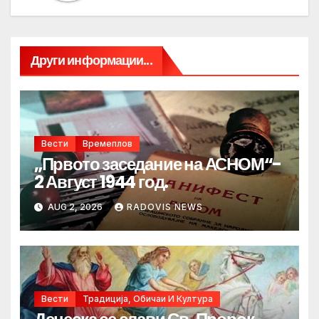
Други информации...
Вести
Времеплов
„Првото заседание на АСНОМ“-
2 Август 1944 год.
AUG 2, 2026
RADOVIS NEWS
Вести
Традиција, Обичаи И Култура