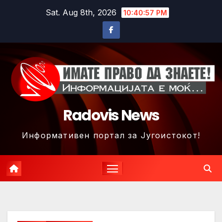
Skip
Sat. Aug 8th, 2026
10:41:00 PM
to
content
Radovis News
Информативен портал за Југоистокот!