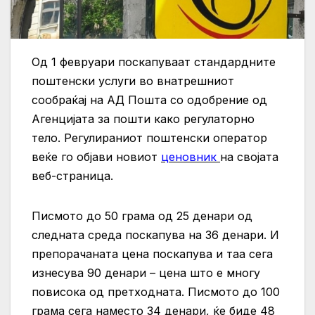
Од 1 февруари поскапуваат стандардните
поштенски услуги во внатрешниот
сообраќај на АД Пошта со одобрение од
Агенцијата за пошти како регулаторно
тело. Регулираниот поштенски оператор
веќе го објави новиот
ценовник
на својата
веб-страница.
Писмото до 50 грама од 25 денари од
следната среда поскапува на 36 денари. И
препорачаната цена поскапува и таа сега
изнесува 90 денари – цена што е многу
повисока од претходната. Писмото до 100
грама сега наместо 34 денари, ќе биде 48