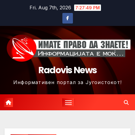
Skip
Fri. Aug 7th, 2026
7:27:52 PM
to
content
Radovis News
Информативен портал за Југоистокот!