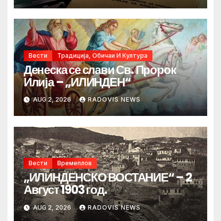
Вести
Традиција, Обичаи И Култура
Денеска се слави Св. Пророк
Илија – „ИЛИНДЕН“
AUG 2, 2026
RADOVIS NEWS
Вести
Времеплов
„ИЛИНДЕНСКО ВОСТАНИЕ“ – 2
Август 1903 год.
AUG 2, 2026
RADOVIS NEWS