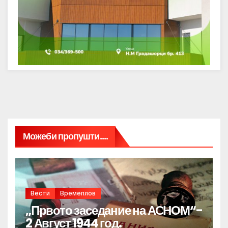
Можеби пропушти....
Вести
Времеплов
„Првото заседание на АСНОМ“-
2 Август 1944 год.