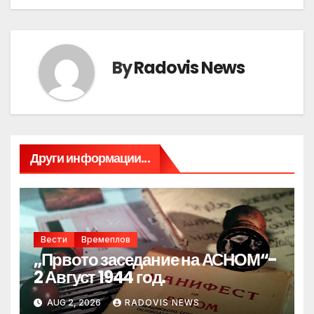
By
Radovis News
Други информации...
Вести
Времеплов
„Првото заседание на АСНОМ“-
2 Август 1944 год.
AUG 2, 2026
RADOVIS NEWS