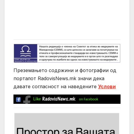
Преземањето содржини и фотографии од
порталот RadovisNews.mk значи дека
давате согласност на нaведените
Услови