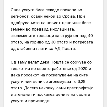
Овие услуги биле секаде поскапи во
регионот, освен некои во Србија. При
одобрувањето на новиот ценовник биле
земени во предвид инфлацијата,
зголемените трошоци за струја од над 40
отсто, на гориво од 30 отсто и потребата
од стабилни плати во АД Пошта.
Од таму велат дека Пошта се соочува со
тешкотии во своето работење од 2020 и
дека просекот на поскапување на сите
услуги чии цени се зголемуваат е 6,28
отсто. Досега неколку јавни претпријатија
и агенции ги поскапеа цените на своите
услуги и производи.