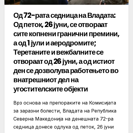
Од 72-рата седница на Владата:
Од петок, 26 јуни, се отвораат
сите копнени гранични премини,
а од 1 јули и аеродромите;
Теретаните и вежбалните се
отвораат од 26 јуни, а од истиот
ден се дозволува работењето во
внатрешниот дел на
угостителските објекти
Врз основа на препораките на Комисијата
за заразни болести, Владата на Република
Северна Македонија на денешната 72-ра
седница донесе одлука од петок, 26 јуни