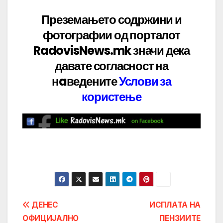
Преземањето содржини и
фотографии од порталот
RadovisNews.mk значи дека
давате
согласност на
нaведените
Услови за
користење
Post
ДЕНЕС
ИСПЛАТА НА
ОФИЦИЈАЛНО
ПЕНЗИИТЕ