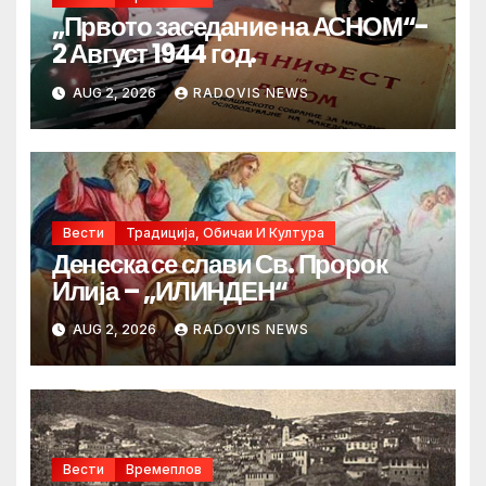
„Првото заседание на АСНОМ“-
2 Август 1944 год.
AUG 2, 2026
RADOVIS NEWS
Вести
Традиција, Обичаи И Култура
Денеска се слави Св. Пророк
Илија – „ИЛИНДЕН“
AUG 2, 2026
RADOVIS NEWS
Вести
Времеплов