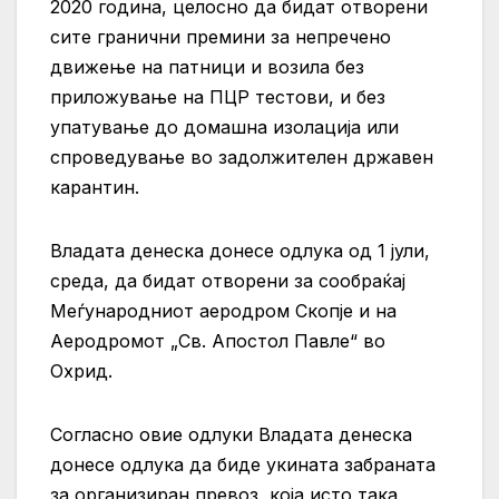
2020 година, целосно да бидат отворени
сите гранични премини за непречено
движење на патници и возила без
приложување на ПЦР тестови, и без
упатување до домашна изолација или
спроведување во задолжителен државен
карантин.
Владата денеска донесе одлука од 1 јули,
среда, да бидат отворени за сообраќај
Меѓународниот аеродром Скопје и на
Аеродромот „Св. Апостол Павле“ во
Охрид.
Согласно овие одлуки Владата денеска
донесе одлука да биде укината забраната
за организиран превоз, која исто така