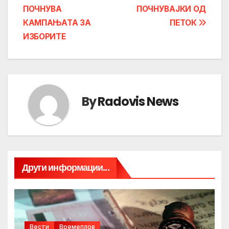
navigation
ПОЧНУВА
ПОЧНУВАЈКИ ОД
КАМПАЊАТА ЗА
ПЕТОК
ИЗБОРИТЕ
By
Radovis News
Други информации...
Вести
Времеплов