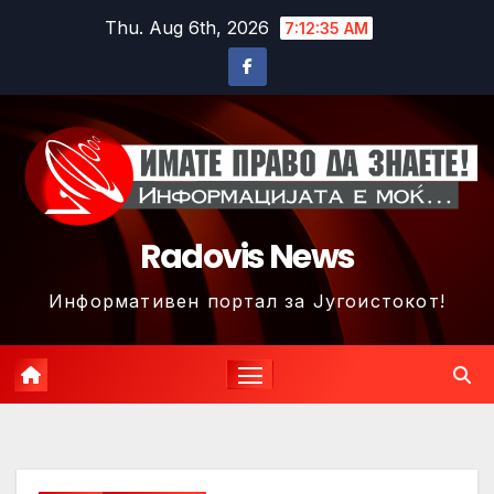
Skip
Thu. Aug 6th, 2026
7:12:38 AM
to
content
Radovis News
Информативен портал за Југоистокот!