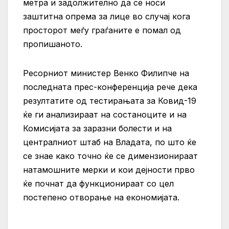
метра и задолжително да се носи
заштитна опрема за лице во случај кога
просторот меѓу граѓаните е помал од
пропишаното.
Ресорниот министер Венко Филипче на
последната прес-конференција рече дека
резултатите од тестирањата за Ковид-19
ќе ги анализираат на состаноците и на
Комисијата за заразни болести и на
централниот штаб на Владата, по што ќе
се знае како точно ќе се димензионираат
натамошните мерки и кои дејности прво
ќе почнат да функционираат со цел
постепено отворање на економијата.