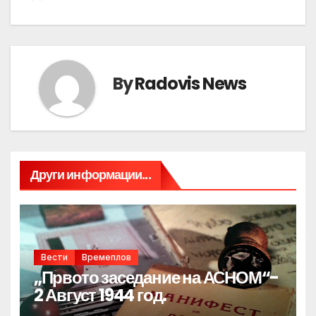
By
Radovis News
Други информации...
Вести
Времеплов
„Првото заседание на АСНОМ“-
2 Август 1944 год.