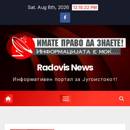
Skip
Sat. Aug 8th, 2026
12:15:25 PM
to
content
Radovis News
Информативен портал за Југоистокот!