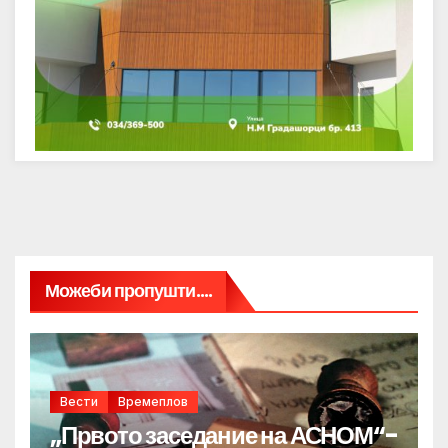
Можеби пропушти....
Вести
Времеплов
„Првото заседание на АСНОМ“-