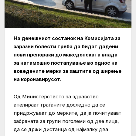
На денешниот состанок на Комисијата за
заразни болести треба да бидат дадени
нови препораки до македонската влада
за натамошно постапување во однос на
воведените мерки за заштита од ширење
на коронавирусот.
Од Министерството за здравство
апелираат граѓаните доследно да се
придржуваат до мерките, да ја почитуваат
забраната за групи поголеми од две лица,
да се држи дистанца од најмалку два