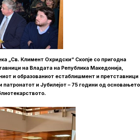
ка „Св. Климент Охридски“ Скопје со пригодна
тавници на Владата на Република Македонија,
чниот и образованиот естаблишмент и претставници
и патронатот и Јубилејот – 75 години од основањето
иблиотекарството.