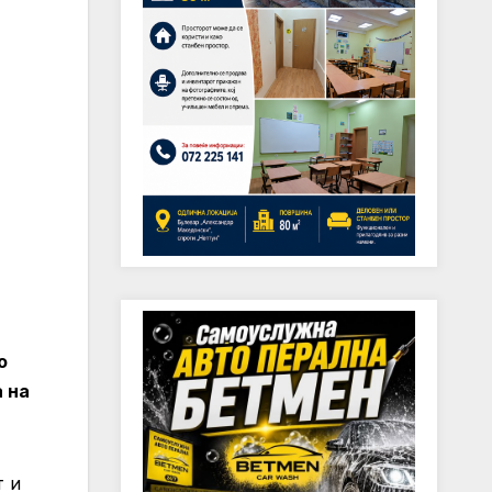
о
 на
т и