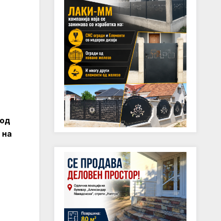
 од
 на