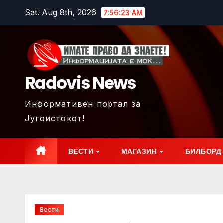
Skip
Sat. Aug 8th, 2026
7:56:24 AM
to
content
Radovis News
Информативен портал за
Југоистокот!
ВЕСТИ
МАГАЗИН
БИЛБОРД
Вести