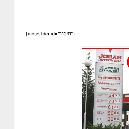
[metaslider id=”11231″]