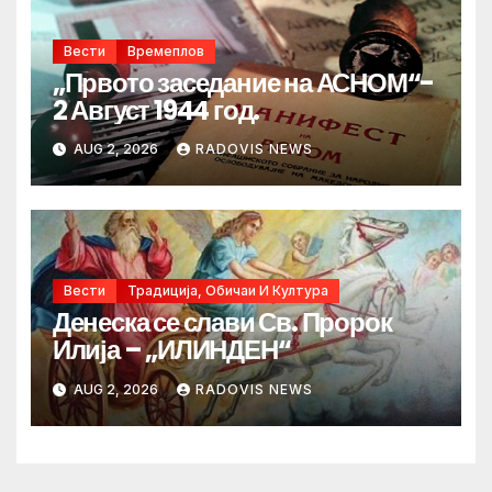
Вести
Времеплов
„Првото заседание на АСНОМ“-
2 Август 1944 год.
AUG 2, 2026
RADOVIS NEWS
Вести
Традиција, Обичаи И Култура
Денеска се слави Св. Пророк
Илија – „ИЛИНДЕН“
AUG 2, 2026
RADOVIS NEWS