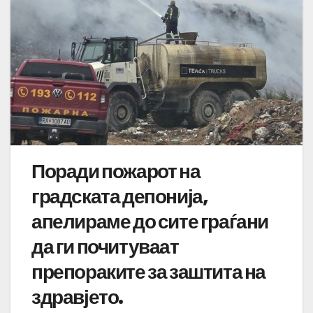
Поради пожарот на
градската депонија,
апелираме до сите граѓани
да ги почитуваат
препораките за заштита на
здравјето.