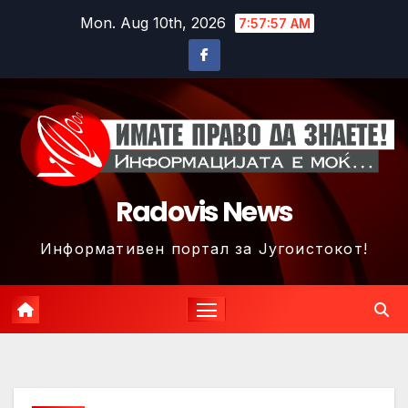
Skip
Mon. Aug 10th, 2026
7:58:00 AM
to
content
Radovis News
Информативен портал за Југоистокот!