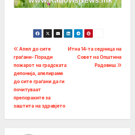
Post
Апел до сите
Итна 14-та седница на
граѓани- Поради
Совет на Општина
navigation
пожарот на градската
Радовиш
депонија, апелираме
до сите граѓани да ги
почитуваат
препораките за
заштита на здравјето