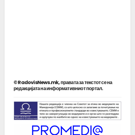
© RadovisNews.mk, правата за текстот се на
редакцијата на информативниот портал.