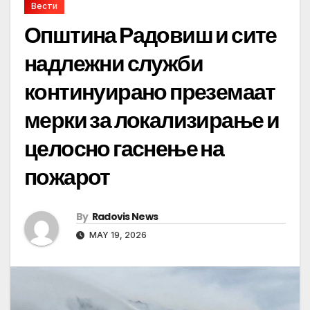
Вести
Општина Радовиш и сите
надлежни служби
континуирано преземаат
мерки за локализирање и
целосно гаснење на
пожарот
By
Radovis News
MAY 19, 2026