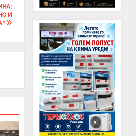
ИНА:
НО И
А“