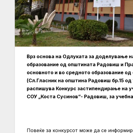
Врз основа на Одлуката за доделување н
образование од општината Радовиш и Пра
основното и во средното образование од о
(Сл.Гласник на општина Радовиш бр.15 од 
распишува Конкурс застипендирање на у
СОУ „Коста Сусинов“- Радовиш, за учебна
Повеќе за конкурсот може да се информир