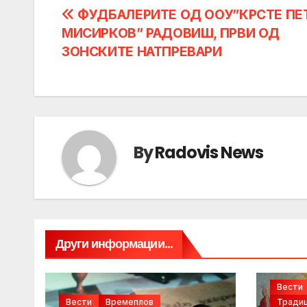
Post
ФУДБАЛЕРИТЕ ОД ООУ”КРСТЕ ПЕ
МИСИРКОВ” РАДОВИШ, ПРВИ ОД
navigation
ЗОНСКИТЕ НАТПРЕВАРИ
By
Radovis News
Други информации...
Вести
Вести
Времеплов
Традиц