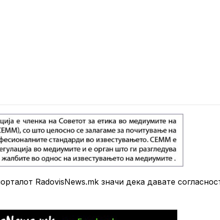
рталот RadovisNews.mk значи дека давате согласнос