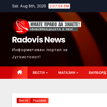
Skip
Sat. Aug 8th, 2026
2:07:06 PM
to
content
Radovis News
Информативен портал за
Југоистокот!
ВЕСТИ
МАГАЗИН
БИЛБОРД
Вести
Радовиш