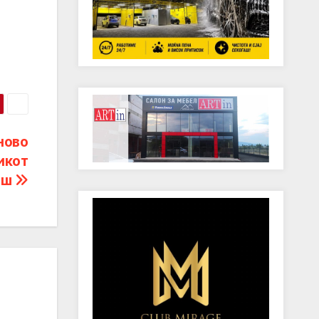
ново
икот
иш