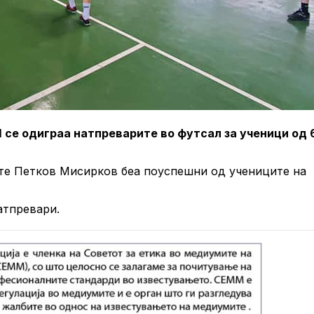
се одиграа натпреварите во футсал за ученици од 
те Петков Мисирков беа поуспешни од учениците на
атпревари.