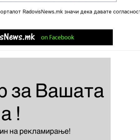
рталот RadovisNews.mk значи дека давате согласнос