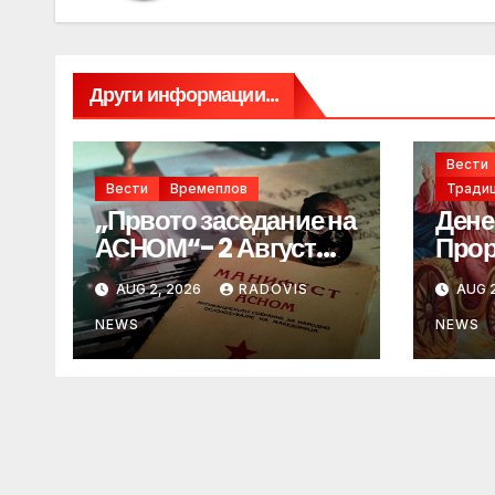
Други информации...
Вести
Вести
Времеплов
Традиц
„Првото заседание на
Дене
АСНОМ“- 2 Август
Прор
1944 год.
„ИЛ
AUG 2, 2026
RADOVIS
AUG 2
NEWS
NEWS