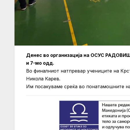
Денес во организација на ОСУС РАДОВИШ 
и 7-мо одд.
Во финалниот натпревар учениците на Крс
Никола Карев.
Им посакуваме среќа во понатамошните н