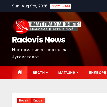
Skip
Sun. Aug 9th, 2026
11:22:19 AM
to
content
Radovis News
Информативен портал за
Југоистокот!
ВЕСТИ
МАГАЗИН
БИЛБОРД
Вести
Спорт