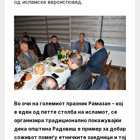
од исламска вероисповед.
Во очи на големиот празник Рамазан – кој
е еден од петте столба на исламот, се
организира традиционално покажувајќи
дека општина Радовиш е пример за добар
соживот помеѓу етничките заедници и тој