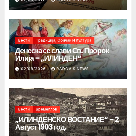
Вести
Традиција, Обичаи И Култура
Денеска се слави Св. Пророк
Илија – „ИЛИНДЕН“
02/08/2026
RADOVIS NEWS
Вести
Времеплов
„ИЛИНДЕНСКО ВОСТАНИЕ“ – 2
Август 1903 год.