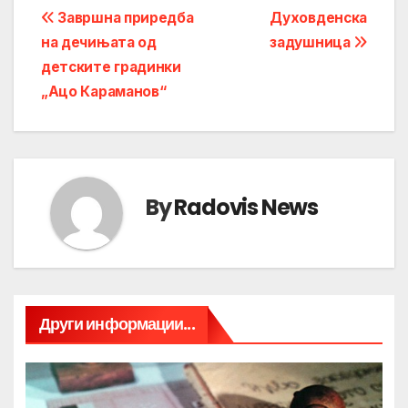
Post
Завршна приредба
Духовденска
на дечињата од
задушница
navigation
детските градинки
„Ацо Караманов“
By
Radovis News
Други информации...