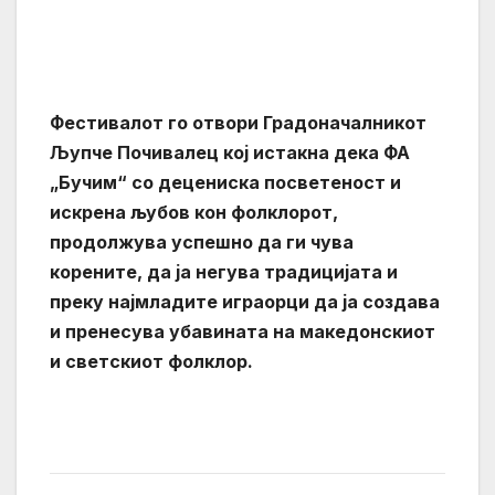
Фестивалот го отвори Градоначалникот
Љупче Почивалец кој истакна дека ФА
„Бучим“ со децениска посветеност и
искрена љубов кон фолклорот,
продолжува успешно да ги чува
корените, да ја негува традицијата и
преку најмладите играорци да ја создава
и пренесува убавината на македонскиот
и светскиот фолклор.