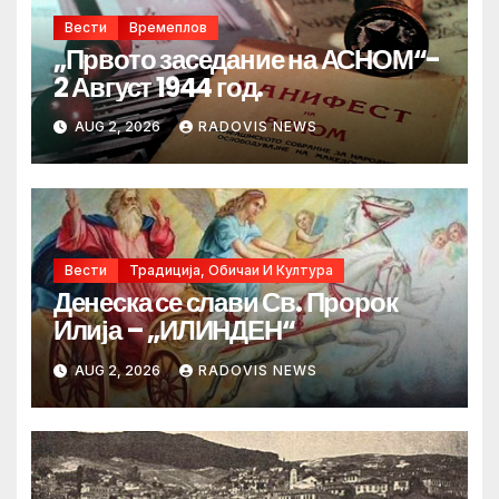
Вести
Времеплов
„Првото заседание на АСНОМ“-
2 Август 1944 год.
AUG 2, 2026
RADOVIS NEWS
Вести
Традиција, Обичаи И Култура
Денеска се слави Св. Пророк
Илија – „ИЛИНДЕН“
AUG 2, 2026
RADOVIS NEWS