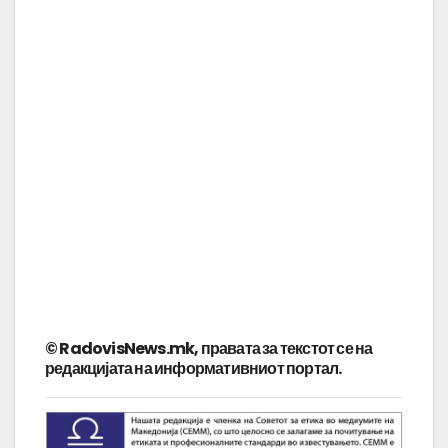
© RadovisNews.mk, правата за текстот се на
редакцијата на информативниот портал.